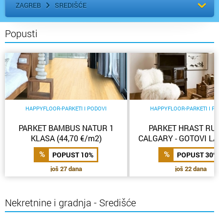
ZAGREB
SREDIŠĆE
Popusti
HAPPYFLOOR-PARKETI I PODOVI
HAPPYFLOOR-PARKETI I P
PARKET BAMBUS NATUR 1
PARKET HRAST RU
KLASA (44,70 €/m2)
CALGARY - GOTOVI LA
PARKET (49,77 €/
POPUST 10%
POPUST 30%
još 27 dana
još 22 dana
Nekretnine i gradnja - Središće