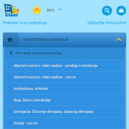
20°C
Pokreni svoj webshop
Uključite firmu/obrt
NEKRETNINE I GRADNJA
Početna stranica
Povratak na listu kategorija
Alarmni sustavi, video nadzor - prodaja i instalacija
Alarmni sustavi, video nadzor - servis
Arhitektura, Arhitekt
Boje, lakovi, kemikalije
Dimnjačar, Čišćenje dimnjaka, Sanacija dimnjaka
Dizala - servis