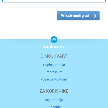
Prikaži cijeli grad
Na vrh stranice
O MOJKVART
Popis gradova
Impressum
Posao u MojKvart
ZA KORISNIKE
Registracija
Plaćanje