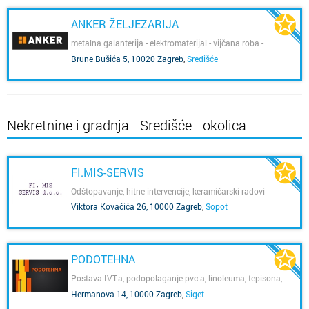
ANKER ŽELJEZARIJA
metalna galanterija - elektromaterijal - vijčana roba -
sanitarije - boje i lakovi - izrada ključevi - graviranje
Brune Bušića 5, 10020 Zagreb
,
Središće
Nekretnine i gradnja - Središće - okolica
FI.MIS-SERVIS
Odštopavanje, hitne intervencije, keramičarski radovi
Viktora Kovačića 26, 10000 Zagreb
,
Sopot
PODOTEHNA
Postava LVT-a, podopolaganje pvc-a, linoleuma, tepisona,
tepison kocki i niveliranje masom za izravnavanje
Hermanova 14, 10000 Zagreb
,
Siget