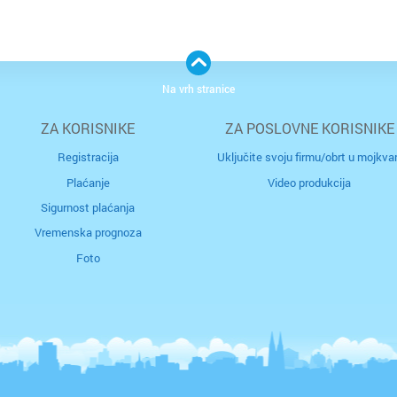
o
d
po
ve
pr
se
iz
Na vrh stranice
re
ut
mi
do
ZA KORISNIKE
ZA POSLOVNE KORISNIKE
zn
in
po
Registracija
Uključite svoju firmu/obrt u mojkvar
pr
Plaćanje
Video produkcija
p
p
Sigurnost plaćanja
o
Vremenska prognoza
d
s
Foto
pl
E
pr
k
po
ob
s
p
su