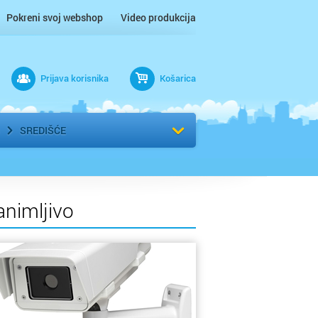
Pokreni svoj webshop
Video produkcija
Prijava korisnika
Košarica
rad
Odaberi kvart
SREDIŠĆE
animljivo