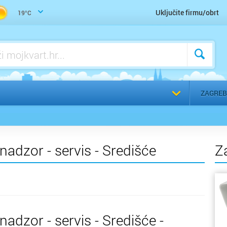
Trgovina građevinskog materijala
Uključite firmu/obrt
19°C
Voda, vodoinstalater, vodovod, kanalizacija - servis
Voda, vodoinstalater, vodovod, kanalizacija - ugradnja
a
Odaberi g
ZAGREB
nadzor - servis - Središće
Z
nadzor - servis - Središće -