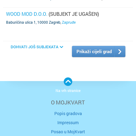
WOOD MOD D.O.O.
(SUBJEKT JE UGAŠEN)
Baburičina ulica 1, 10000 Zagreb
,
Zapruđe
DOHVATI JOŠ SUBJEKATA
Prikaži cijeli grad
Na vrh stranice
O MOJKVART
Popis gradova
Impressum
Posao u MojKvart