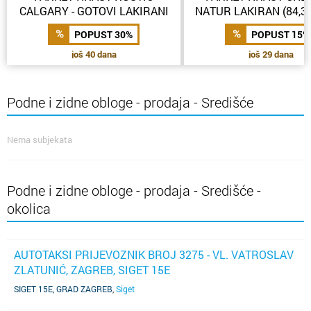
CALGARY - GOTOVI LAKIRANI
NATUR LAKIRAN (84,3
PARKET (49,77 €/m2)
POPUST 30%
POPUST 15%
još 40 dana
još 29 dana
Podne i zidne obloge - prodaja - Središće
Nema subjekata
Podne i zidne obloge - prodaja - Središće -
okolica
AUTOTAKSI PRIJEVOZNIK BROJ 3275 - VL. VATROSLAV
ZLATUNIĆ, ZAGREB, SIGET 15E
SIGET 15E, GRAD ZAGREB
,
Siget