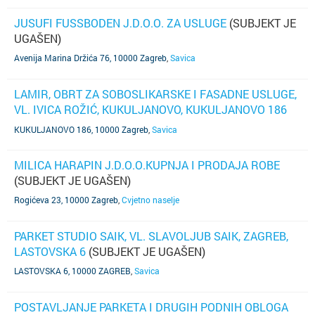
JUSUFI FUSSBODEN J.D.O.O. ZA USLUGE
(SUBJEKT JE
UGAŠEN)
Avenija Marina Držića 76, 10000 Zagreb
,
Savica
LAMIR, OBRT ZA SOBOSLIKARSKE I FASADNE USLUGE,
VL. IVICA ROŽIĆ, KUKULJANOVO, KUKULJANOVO 186
(SUBJEKT JE UGAŠEN)
KUKULJANOVO 186, 10000 Zagreb
,
Savica
MILICA HARAPIN J.D.O.O.KUPNJA I PRODAJA ROBE
(SUBJEKT JE UGAŠEN)
Rogićeva 23, 10000 Zagreb
,
Cvjetno naselje
PARKET STUDIO SAIK, VL. SLAVOLJUB SAIK, ZAGREB,
LASTOVSKA 6
(SUBJEKT JE UGAŠEN)
LASTOVSKA 6, 10000 ZAGREB
,
Savica
POSTAVLJANJE PARKETA I DRUGIH PODNIH OBLOGA