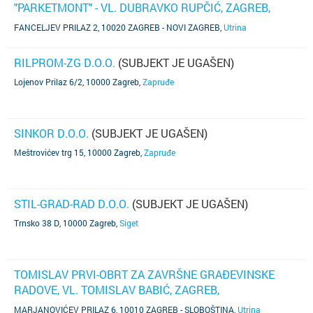
"PARKETMONT" - VL. DUBRAVKO RUPČIĆ, ZAGREB,
FANCEVLJEV PRILAZ 2
(SUBJEKT JE UGAŠEN)
FANCELJEV PRILAZ 2, 10020 ZAGREB - NOVI ZAGREB
,
Utrina
RILPROM-ZG D.O.O.
(SUBJEKT JE UGAŠEN)
Lojenov Prilaz 6/2, 10000 Zagreb
,
Zapruđe
SINKOR D.O.O.
(SUBJEKT JE UGAŠEN)
Meštrovićev trg 15, 10000 Zagreb
,
Zapruđe
STIL-GRAD-RAD D.O.O.
(SUBJEKT JE UGAŠEN)
Trnsko 38 D, 10000 Zagreb
,
Siget
TOMISLAV PRVI-OBRT ZA ZAVRŠNE GRAĐEVINSKE
RADOVE, VL. TOMISLAV BABIĆ, ZAGREB,
MARJANOVIĆEV PRILAZ 6
(SUBJEKT JE UGAŠEN)
MARJANOVIĆEV PRILAZ 6, 10010 ZAGREB - SLOBOŠTINA
,
Utrina