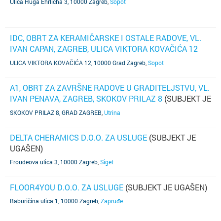
Ulica Huga Ehrlicha 3, 10000 Zagreb
,
Sopot
IDC, OBRT ZA KERAMIČARSKE I OSTALE RADOVE, VL.
IVAN CAPAN, ZAGREB, ULICA VIKTORA KOVAČIĆA 12
(TELEFON NIJE POZNAT)
ULICA VIKTORA KOVAČIĆA 12, 10000 Grad Zagreb
,
Sopot
A1, OBRT ZA ZAVRŠNE RADOVE U GRADITELJSTVU, VL.
IVAN PENAVA, ZAGREB, SKOKOV PRILAZ 8
(SUBJEKT JE
UGAŠEN)
SKOKOV PRILAZ 8, GRAD ZAGREB
,
Utrina
DELTA CHERAMICS D.O.O. ZA USLUGE
(SUBJEKT JE
UGAŠEN)
Froudeova ulica 3, 10000 Zagreb
,
Siget
FLOOR4YOU D.O.O. ZA USLUGE
(SUBJEKT JE UGAŠEN)
Baburičina ulica 1, 10000 Zagreb
,
Zapruđe