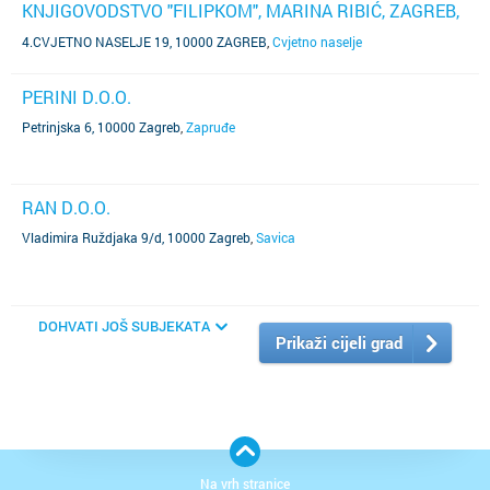
KNJIGOVODSTVO "FILIPKOM", MARINA RIBIĆ, ZAGREB,
4.CVJETNO NASELJE 19.
4.CVJETNO NASELJE 19, 10000 ZAGREB
,
Cvjetno naselje
PERINI D.O.O.
Petrinjska 6, 10000 Zagreb
,
Zapruđe
RAN D.O.O.
Vladimira Ruždjaka 9/d, 10000 Zagreb
,
Savica
DOHVATI JOŠ SUBJEKATA
Prikaži cijeli grad
Na vrh stranice