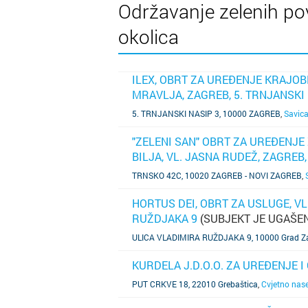
Održavanje zelenih povr
okolica
ILEX, OBRT ZA UREĐENJE KRAJOB
MRAVLJA, ZAGREB, 5. TRNJANSKI 
SAZNAJ VIŠE
5. TRNJANSKI NASIP 3, 10000 ZAGREB
,
Savic
"ZELENI SAN" OBRT ZA UREĐENJE
BILJA, VL. JASNA RUDEŽ, ZAGREB
SAZNAJ VIŠE
TRNSKO 42C, 10020 ZAGREB - NOVI ZAGREB
,
HORTUS DEI, OBRT ZA USLUGE, V
RUŽDJAKA 9
(SUBJEKT JE UGAŠE
SAZNAJ VIŠE
ULICA VLADIMIRA RUŽDJAKA 9, 10000 Grad Z
KURDELA J.D.O.O. ZA UREĐENJE 
SAZNAJ VIŠE
PUT CRKVE 18, 22010 Grebaštica
,
Cvjetno nase