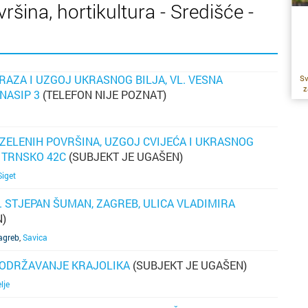
šina, hortikultura - Središće -
RAZA I UZGOJ UKRASNOG BILJA, VL. VESNA
Sv
z
NASIP 3
(TELEFON NIJE POZNAT)
a
o
 ZELENIH POVRŠINA, UZGOJ CVIJEĆA I UKRASNOG
tr
, TRNSKO 42C
(SUBJEKT JE UGAŠEN)
n
Siget
P
L. STJEPAN ŠUMAN, ZAGREB, ULICA VLADIMIRA
uk
N)
t
agreb
,
Savica
o
I ODRŽAVANJE KRAJOLIKA
(SUBJEKT JE UGAŠEN)
j
lje