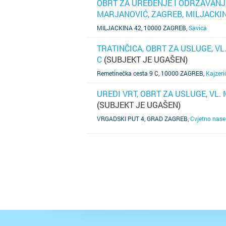
OBRT ZA UREĐENJE I ODRŽAVANJ
MARJANOVIĆ, ZAGREB, MILJACKIN
SAZNAJ VIŠE
MILJACKINA 42, 10000 ZAGREB
,
Savica
TRATINČICA, OBRT ZA USLUGE, VL
C
(SUBJEKT JE UGAŠEN)
SAZNAJ VIŠE
Remetinečka cesta 9 C, 10000 ZAGREB
,
Kajzeri
UREDI VRT, OBRT ZA USLUGE, VL.
(SUBJEKT JE UGAŠEN)
SAZNAJ VIŠE
VRGADSKI PUT 4, GRAD ZAGREB
,
Cvjetno nase