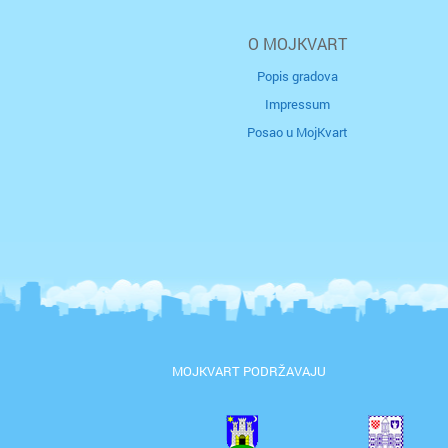
O MOJKVART
Popis gradova
Impressum
Posao u MojKvart
MOJKVART PODRŽAVAJU