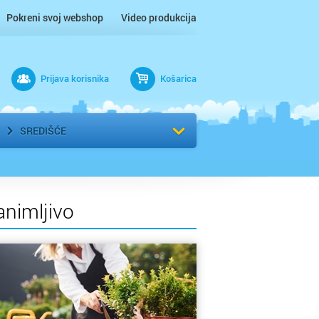
Pokreni svoj webshop
Video produkcija
Prijava korisnika
Košarica
rad
Odaberi kvart
SREDIŠĆE
animljivo