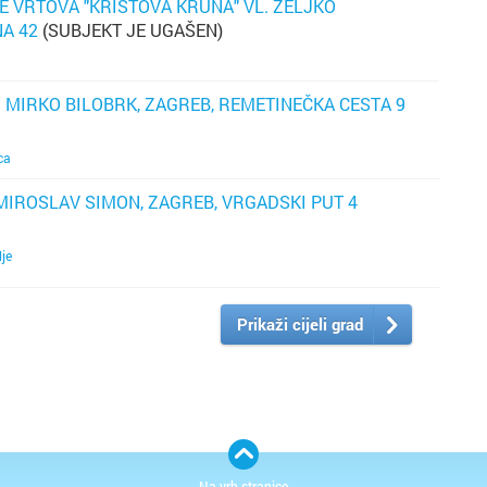
E VRTOVA "KRISTOVA KRUNA" VL. ŽELJKO
k
A 42
(SUBJEKT JE UGAŠEN)
ud
. MIRKO BILOBRK, ZAGREB, REMETINEČKA CESTA 9
t
ca
ra
m
 MIROSLAV SIMON, ZAGREB, VRGADSKI PUT 4
va
lje
ko
a
Prikaži cijeli grad
p
k
o
ol
sa
al
Na vrh stranice