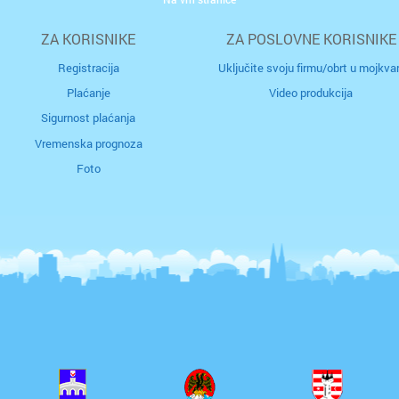
ZA KORISNIKE
ZA POSLOVNE KORISNIKE
n
p
t
Registracija
Uključite svoju firmu/obrt u mojkvar
Plaćanje
Video produkcija
Sigurnost plaćanja
Vremenska prognoza
Foto