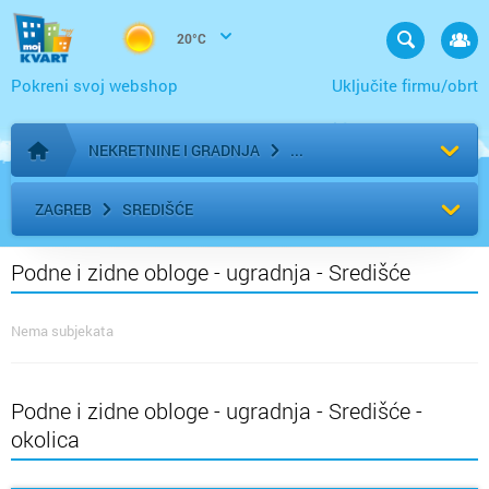
20°C
Pokreni svoj webshop
Uključite firmu/obrt
NEKRETNINE I GRADNJA
Početna stranica
ZAGREB
SREDIŠĆE
Podne i zidne obloge - ugradnja - Središće
Nema subjekata
Podne i zidne obloge - ugradnja - Središće -
okolica