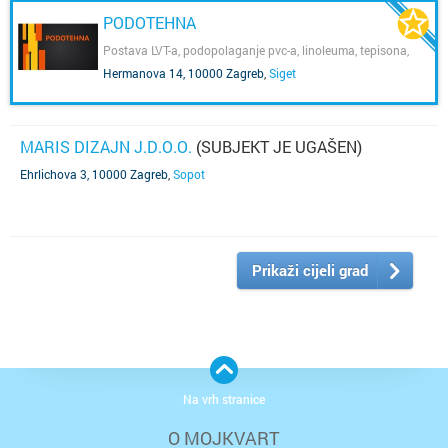
PODOTEHNA
Postava LVT-a, podopolaganje pvc-a, linoleuma, tepisona,
tepison kocki i niveliranje masom za izravnavanje
Hermanova 14, 10000 Zagreb
,
Siget
MARIS DIZAJN J.D.O.O.
(SUBJEKT JE UGAŠEN)
Ehrlichova 3, 10000 Zagreb
,
Sopot
Prikaži cijeli grad
Na vrh stranice
O MOJKVART