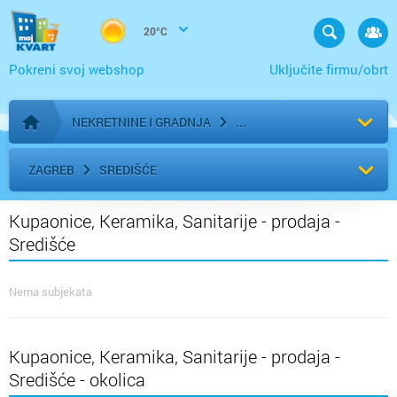
20°C
Pokreni svoj webshop
Uključite firmu/obrt
NEKRETNINE I GRADNJA
Početna stranica
ZAGREB
SREDIŠĆE
Kupaonice, Keramika, Sanitarije - prodaja -
Središće
Nema subjekata
Kupaonice, Keramika, Sanitarije - prodaja -
Središće - okolica