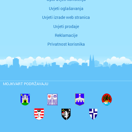
Uvjeti oglašavanja
Uvjeti izrade web stranica
Uvjeti prodaje
Reklamacije
Privatnost korisnika
MOJKVART PODRŽAVAJU