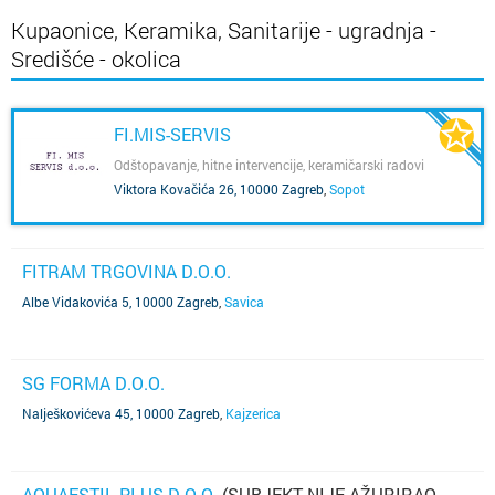
Kupaonice, Keramika, Sanitarije - ugradnja -
Središće - okolica
FI.MIS-SERVIS
Odštopavanje, hitne intervencije, keramičarski radovi
Viktora Kovačića 26, 10000 Zagreb
,
Sopot
FITRAM TRGOVINA D.O.O.
Albe Vidakovića 5, 10000 Zagreb
,
Savica
SG FORMA D.O.O.
Nalješkovićeva 45, 10000 Zagreb
,
Kajzerica
AQUAESTIL PLUS D.O.O.
(SUBJEKT NIJE AŽURIRAO