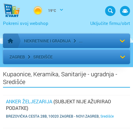
19°C
Pokreni svoj webshop
Uključite firmu/obrt
NEKRETNINE I GRADNJA
Početna stranica
ZAGREB
SREDIŠĆE
Kupaonice, Keramika, Sanitarije - ugradnja -
Središće
ANKER ŽELJEZARIJA
(SUBJEKT NIJE AŽURIRAO
PODATKE)
BREZOVIČKA CESTA 28B, 10020 ZAGREB - NOVI ZAGREB
,
Središće