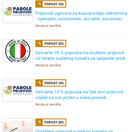
POPUST 10%
Prijevodi ugovora za kupoprodaju nekretnina
- njemački, nizozemski, slovački, slovenski,
talijanski
Akcija je završila
POPUST 25%
Ostvarite 25 % popusta na službeni prijevod
od strane sudskog tumača za talijanski jezik
Akcija je završila
POPUST 10%
Ostvarite 10 % popusta na Vaš prvi prijevod -
vrijedi za sve jezike u našoj ponudi
Akcija je završila
POPUST 20%
Ovlašteni prijevod sudskog tumača za