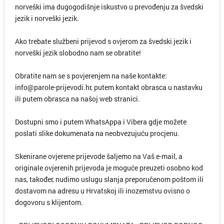
norveški ima dugogodišnje iskustvo u prevođenju za švedski
jezik i norveški jezik.
Ako trebate službeni prijevod s ovjerom za švedski jezik i
norveški jezik slobodno nam se obratite!
Obratite nam se s povjerenjem na naše kontakte:
info@parole-prijevodi.hr, putem kontakt obrasca u nastavku
ili putem obrasca na našoj web stranici.
Dostupni smo i putem WhatsAppa i Vibera gdje možete
poslati slike dokumenata na neobvezujuću procjenu.
Skenirane ovjerene prijevode šaljemo na Vaš e-mail, a
originale ovjerenih prijevoda je moguće preuzeti osobno kod
nas, također, nudimo uslugu slanja preporučenom poštom ili
dostavom na adresu u Hrvatskoj ili inozemstvu ovisno o
dogovoru s klijentom.