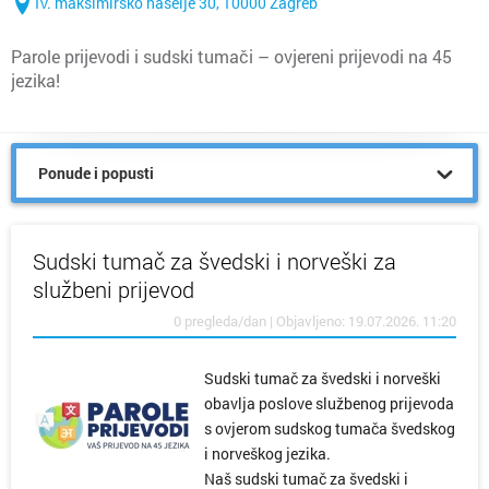
IV. maksimirsko naselje 30, 10000 Zagreb
Parole prijevodi i sudski tumači – ovjereni prijevodi na 45
jezika!
Ponude i popusti
Sudski tumač za švedski i norveški za
službeni prijevod
0 pregleda/dan | Objavljeno: 19.07.2026. 11:20
Sudski tumač za švedski i norveški
obavlja poslove službenog prijevoda
s ovjerom sudskog tumača švedskog
i norveškog jezika.
Naš sudski tumač za švedski i