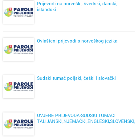
Prijevodi na norveški, švedski, danski,
islandski
Ovlašteni prijevodi s norveškog jezika
Sudski tumač poljski, češki i slovački
OVJERE PRIJEVODA-SUDSKI TUMAČI
TALIJANSKI,NJEMAČKI,ENGLESKI,SLOVENSKI,
ZAGREB