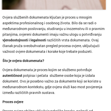
Ovjera službenih dokumenata ključan je proces u mnogim
aspektima profesionalnog i osobnog života. Bilo da se radi o
međunarodnom poslovanju, studiranju u inozemstvu ili o pravnim
pitanjima, ovjereni dokumenti imaju važnu ulogu u potvrđivanju
vjerodostojnosti i legalnosti
različitih vrsta dokumenata. Ovaj
članak pruža sveobuhvatan pregled procesa ovjere, uključujući
važnost ovjere dokumenata i korake koje trebate poduzeti.
Što je ovjera dokumenata?
Ovjera dokumenata je proces kojim se službeno potvrđuje
autentičnost
potpisa i pečata službene osobe koja je izdala
dokument. Ovo je posebno važno za dokumente koji se koriste u
međunarodnom kontekstu, gdje ovjera služi kao most povjerenja
između različitih pravnih sustava.
Proces ovjere
Proces ovjere obično uključuje nekoliko koraka, počevši od