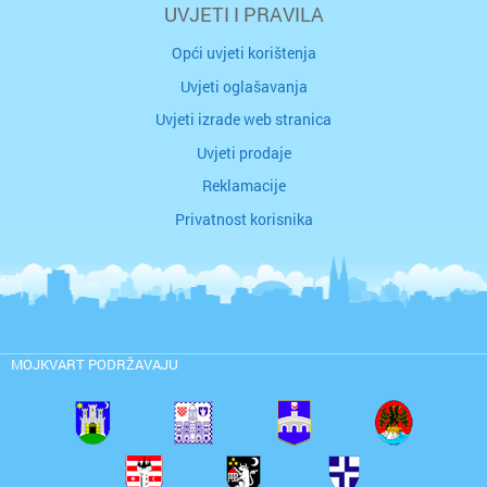
UVJETI I PRAVILA
Opći uvjeti korištenja
Uvjeti oglašavanja
Uvjeti izrade web stranica
Uvjeti prodaje
Reklamacije
Privatnost korisnika
MOJKVART PODRŽAVAJU