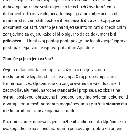
dobivanja potrebne vrste ovjere na temelju države korištenja
dokumenta. To može uključivati posjet javnom bilježniku, sudu,
ministarstvu vanjskih poslova ili ambasadi države u kojoj će se
dokument koristiti. Važno je unaprijed se informirati o specifičnim
zahtjevima za ovjeru kako bi bilo sigurno da će dokument biti
prihvaćen
. U Hrvatskoj postoji postupak „pune legalizacije“ isprava i
postupak legalizacije isprave potvrdom Apostille.
Zbog čega je ovjera važna?
Ovjera dokumenata postaje sve važnija u osiguravanju
međunarodne legalnosti i prihvaćanja. Ovaj proces nije samo
formalnost, već ključan korak u osiguravanju da vaši dokumenti
zadovoljavaju međunarodne standarde i propise. Bez obzira na
svrhu - poslovnu, obrazovnu ili osobnu, pravilno ovjereni dokumenti
otvaraju vrata međunarodnim mogućnostima i pružaju
sigurnost
u
međunarodnim transakcijama i suradnji.
Razumijevanje procesa ovjere službenih dokumenata ključno je za
svakoga tko se bavi međunarodnim poslovanjem, obrazovanjem ili