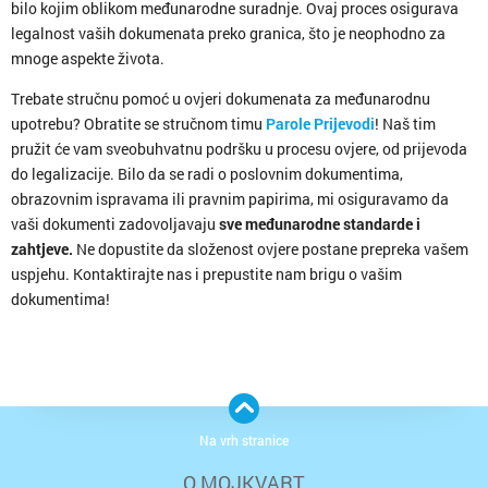
bilo kojim oblikom međunarodne suradnje. Ovaj proces osigurava
legalnost vaših dokumenata preko granica, što je neophodno za
mnoge aspekte života.
Trebate stručnu pomoć u ovjeri dokumenata za međunarodnu
upotrebu? Obratite se stručnom timu
Parole Prijevodi
! Naš tim
pružit će vam sveobuhvatnu podršku u procesu ovjere, od prijevoda
do legalizacije. Bilo da se radi o poslovnim dokumentima,
obrazovnim ispravama ili pravnim papirima, mi osiguravamo da
vaši dokumenti zadovoljavaju
sve međunarodne standarde i
zahtjeve.
Ne dopustite da složenost ovjere postane prepreka vašem
uspjehu. Kontaktirajte nas i prepustite nam brigu o vašim
dokumentima!
Na vrh stranice
O MOJKVART