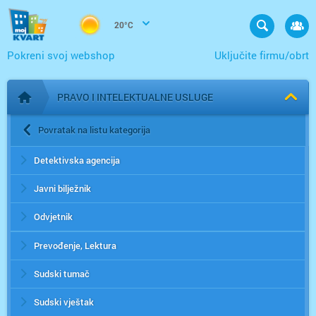
20°C
Pokreni svoj webshop
Uključite firmu/obrt
PRAVO I INTELEKTUALNE USLUGE
Početna stranica
Povratak na listu kategorija
Detektivska agencija
Javni bilježnik
Odvjetnik
Prevođenje, Lektura
Sudski tumač
Sudski vještak