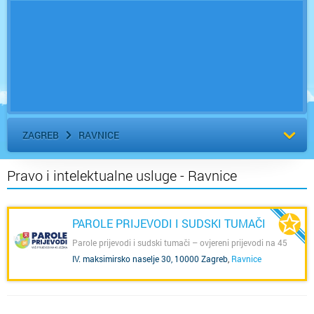
ZAGREB
RAVNICE
Pravo i intelektualne usluge - Ravnice
PAROLE PRIJEVODI I SUDSKI TUMAČI
Parole prijevodi i sudski tumači – ovjereni prijevodi na 45
jezika!
IV. maksimirsko naselje 30, 10000 Zagreb
,
Ravnice