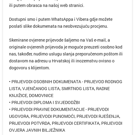
ili putem obrasca na našoj web stranici.
Dostupni smo i putem WhatsAppa i Vibera gdje možete
poslati slike dokumenata na neobvezujuću procjenu.
Skenirane ovjerene prijevode šaljemo na Vaš e-mail, a
originale ovjerenih prijevoda je moguće preuzeti osobno kod
nas, također, nudimo uslugu slanja preporučenom poštom ili
dostavom na adresu u Hrvatskoj ili inozemstvu ovisno o
dogovoru s klijentom.
• PRIJEVODI OSOBNIH DOKUMENATA - PRIJEVOD RODNOG
LISTA, VJENČANOG LISTA, SMRTNOG LISTA, RADNE
KNJIŽICE, DOMOVNICE
• PRIJEVODI DIPLOMA I SVJEDODŽBI
• PRIJEVODI PRAVNE DOKUMENTACIJE - PRIJEVODI
UGOVORA, PRIJEVODI PUNOMOĆI, PRIJEVODI RJEŠENJA,
PRIJEVODI POTVRDA, PRIJEVODI CERTIFIKATA, PRIJEVODI
OVJERA JAVNIH BILJEŽNIKA