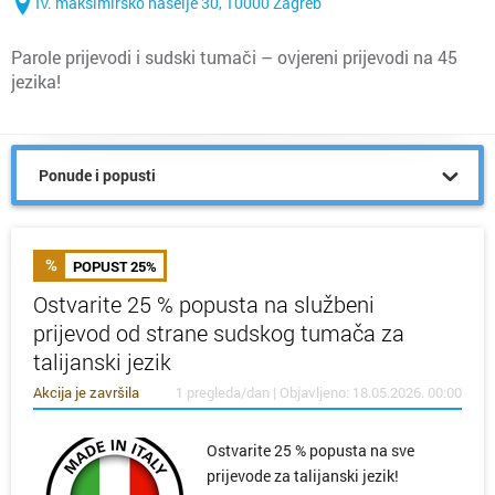
IV. maksimirsko naselje 30, 10000 Zagreb
Parole prijevodi i sudski tumači – ovjereni prijevodi na 45
jezika!
Ponude i popusti
POPUST 25%
Ostvarite 25 % popusta na službeni
prijevod od strane sudskog tumača za
talijanski jezik
Akcija je završila
1 pregleda/dan | Objavljeno: 18.05.2026. 00:00
Ostvarite 25 % popusta na sve
prijevode za talijanski jezik!