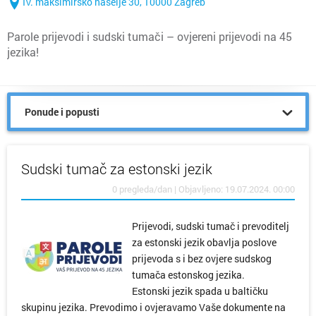
IV. maksimirsko naselje 30, 10000 Zagreb
Parole prijevodi i sudski tumači – ovjereni prijevodi na 45
jezika!
Ponude i popusti
Sudski tumač za estonski jezik
0 pregleda/dan | Objavljeno: 19.07.2024. 00:00
Prijevodi, sudski tumač i prevoditelj
za estonski jezik obavlja poslove
prijevoda s i bez ovjere sudskog
tumača estonskog jezika.
Estonski jezik spada u baltičku
skupinu jezika. Prevodimo i ovjeravamo Vaše dokumente na