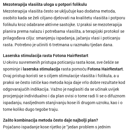
Mezoterapija vlasišta uloga u potpori folikulu
Mezoterapija vlasišta često se uključuje kao dodatna metoda,
osobito kada se želi ciljano djelovati na kvalitetu vlasišta i potporu
folikulu kroz odabrane aktivne sastojke. U praksi se mezoterapija
planira prema nalazu i potrebama vlasišta, a terapijski protokol se
prilagođava cilju: smanjenju ispadanja, jačanju vlasi i poticanju
rasta. Potrebno je učiniti 6 tretmana u razmaku tjedan dana.
Laserska stimulacija rasta Fotona HairRestart
U okviru suvremenih pristupa poticanju rasta kose, sve češće se
spominje i
laserska stimulacija
rasta pomoću
Fotona HairRestart
.
Ovaj pristup koristi se s ciljem stimulacije vlasišta i folikula, a u
praksi se često ističe kao metoda koja daje vrlo dobre rezultate kod
odgovarajućih indikacija. Važno je naglasiti da se učinak uvijek
procjenjuje individualno i da plan ovisi o tome radi li se o difuznom
ispadanju, nasljednom stanjivanju kose ili drugom uzroku, kao i o
tome koliko dugo tegobe traju.
Zašto kombinacija metoda često daje najbolji plan?
Pojačano ispadanje kose rijetko je “jedan problem s jednim