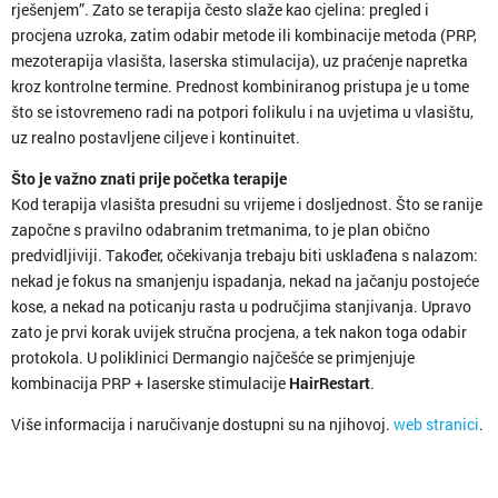
rješenjem”. Zato se terapija često slaže kao cjelina: pregled i
procjena uzroka, zatim odabir metode ili kombinacije metoda (PRP,
mezoterapija vlasišta, laserska stimulacija), uz praćenje napretka
kroz kontrolne termine. Prednost kombiniranog pristupa je u tome
što se istovremeno radi na potpori folikulu i na uvjetima u vlasištu,
uz realno postavljene ciljeve i kontinuitet.
Što je važno znati prije početka terapije
Kod terapija vlasišta presudni su vrijeme i dosljednost. Što se ranije
započne s pravilno odabranim tretmanima, to je plan obično
predvidljiviji. Također, očekivanja trebaju biti usklađena s nalazom:
nekad je fokus na smanjenju ispadanja, nekad na jačanju postojeće
kose, a nekad na poticanju rasta u područjima stanjivanja. Upravo
zato je prvi korak uvijek stručna procjena, a tek nakon toga odabir
protokola. U poliklinici Dermangio najčešće se primjenjuje
kombinacija PRP + laserske stimulacije
HairRestart
.
Više informacija i naručivanje dostupni su na njihovoj.
web stranici
.