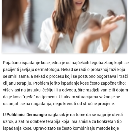
Pojačano ispadanje kose jedna je od najčešćih tegoba zbog kojih se
pacijenti javljaju dermatologu. Nekad se radi o prolaznoj fazi koja
se smiri sama, a nekad o procesu koji se postupno pogoršava i traži
ciljanu terapiju. Problem je što ispadanje kose često započne tiho:
više vlasi na jastuku, češlju ili u odvodu, šire razdjeljivanje ili dojam
da je kosa “rjeđa” na tjemenu. U takvim situacijama važno je ne
oslanjati se na nagađanja, nego krenuti od stručne procjene.
U
Poliklinici Dermangio
naglasak je na tome da se najprije utvrdi
uzrok, a zatim odabere terapija koja ima smisla za konkretan tip
ispadanja kose. Upravo zato se često kombiniraju metode koje