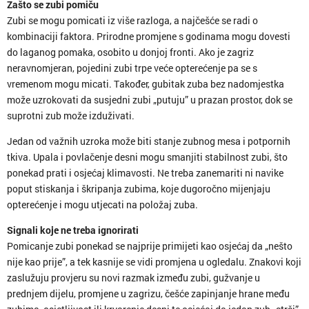
Zašto se zubi pomiču
Zubi se mogu pomicati iz više razloga, a najčešće se radi o
kombinaciji faktora. Prirodne promjene s godinama mogu dovesti
do laganog pomaka, osobito u donjoj fronti. Ako je zagriz
neravnomjeran, pojedini zubi trpe veće opterećenje pa se s
vremenom mogu micati. Također, gubitak zuba bez nadomjestka
može uzrokovati da susjedni zubi „putuju” u prazan prostor, dok se
suprotni zub može izduživati.
Jedan od važnih uzroka može biti stanje zubnog mesa i potpornih
tkiva. Upala i povlačenje desni mogu smanjiti stabilnost zubi, što
ponekad prati i osjećaj klimavosti. Ne treba zanemariti ni navike
poput stiskanja i škripanja zubima, koje dugoročno mijenjaju
opterećenje i mogu utjecati na položaj zuba.
Signali koje ne treba ignorirati
Pomicanje zubi ponekad se najprije primijeti kao osjećaj da „nešto
nije kao prije”, a tek kasnije se vidi promjena u ogledalu. Znakovi koji
zaslužuju provjeru su novi razmak između zubi, gužvanje u
prednjem dijelu, promjene u zagrizu, češće zapinjanje hrane među