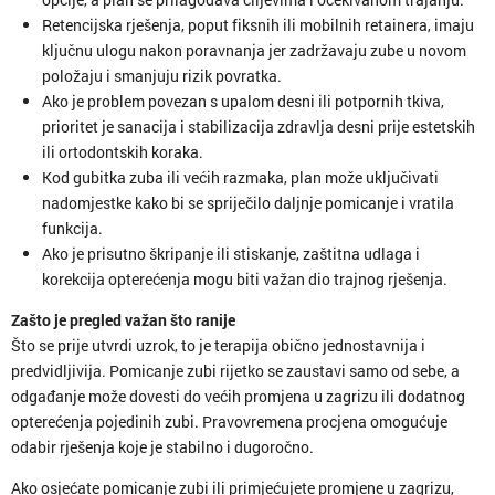
Retencijska rješenja, poput fiksnih ili mobilnih retainera, imaju
ključnu ulogu nakon poravnanja jer zadržavaju zube u novom
položaju i smanjuju rizik povratka.
Ako je problem povezan s upalom desni ili potpornih tkiva,
prioritet je sanacija i stabilizacija zdravlja desni prije estetskih
ili ortodontskih koraka.
Kod gubitka zuba ili većih razmaka, plan može uključivati
nadomjestke kako bi se spriječilo daljnje pomicanje i vratila
funkcija.
Ako je prisutno škripanje ili stiskanje, zaštitna udlaga i
korekcija opterećenja mogu biti važan dio trajnog rješenja.
Zašto je pregled važan što ranije
Što se prije utvrdi uzrok, to je terapija obično jednostavnija i
predvidljivija. Pomicanje zubi rijetko se zaustavi samo od sebe, a
odgađanje može dovesti do većih promjena u zagrizu ili dodatnog
opterećenja pojedinih zubi. Pravovremena procjena omogućuje
odabir rješenja koje je stabilno i dugoročno.
Ako osjećate pomicanje zubi ili primjećujete promjene u zagrizu,