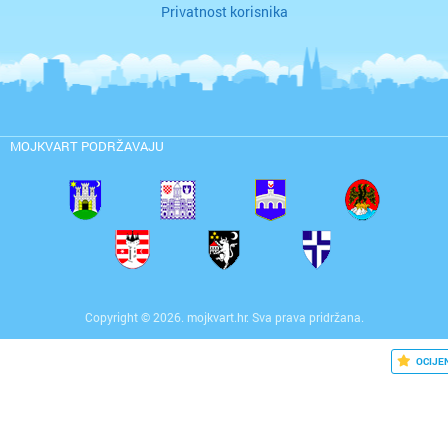
Privatnost korisnika
MOJKVART PODRŽAVAJU
Copyright © 2026. mojkvart.hr. Sva prava pridržana.
OCIJE