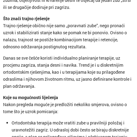
zubima, osjetljivost ili krvarenje desni te osjećaj da jedan zub „strši”
ili se drugačije dodiruje pri zagrizu.
Što znači trajno rješenje
Trajno rješenje obično nije samo „poravnati zube”, nego pronaći
uzrok i stabilizirati stanje kako se pomak ne bi ponovio. Ovisno o
nalazu, trajnost se postiže kombinacijom terapije i retencije,
odnosno održavanja postignutog rezultata.
Danas se sve češće koristi individualno planiranje terapije, uz
procjenu zagriza, stanja desni i navika. Trend je i u diskretnijim
ortodontskim rješenjima, kao i u terapijama koje su prilagođene
odraslima i njihovom životnom ritmu, uz jasno definirane kontrole i
plan održavanja.
Koje su mogućnosti liječenja
Nakon pregleda moguće je predložiti nekoliko smjerova, ovisno o
tome što je uzrok pomicanja:
Ortodontska terapija može vratiti zube u pravilniji položaj i
uravnotežiti zagriz. U odrasloj dobi često se biraju diskretnije
opcije, a plan se prilagođava ciljevima i očekivanom trajanju.