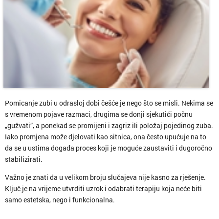
Pomicanje zubi u odrasloj dobi češće je nego što se misli. Nekima se
s vremenom pojave razmaci, drugima se donji sjekutići počnu
„gužvati”, a ponekad se promijeni i zagriz ili položaj pojedinog zuba.
Iako promjena može djelovati kao sitnica, ona često upućuje na to
da se u ustima događa proces koji je moguće zaustaviti i dugoročno
stabilizirati.
Važno je znati da u velikom broju slučajeva nije kasno za rješenje.
Ključ je na vrijeme utvrditi uzrok i odabrati terapiju koja neće biti
samo estetska, nego i funkcionalna.