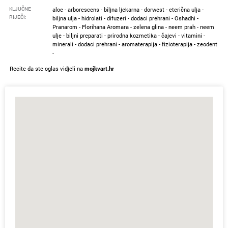
KLJUČNE
aloe - arborescens - biljna ljekarna - dorwest - eterična ulja -
RIJEČI:
biljna ulja - hidrolati - difuzeri - dodaci prehrani - Oshadhi -
Pranarom - Florihana Aromara - zelena glina - neem prah - neem
ulje - biljni preparati - prirodna kozmetika - čajevi - vitamini -
minerali - dodaci prehrani - aromaterapija - fizioterapija - zeodent
-
Recite da ste oglas vidjeli na
mojkvart.hr