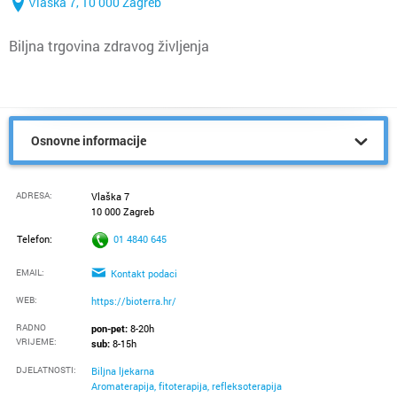
Vlaška 7, 10 000 Zagreb
Biljna trgovina zdravog življenja
Osnovne informacije
ADRESA:
Vlaška 7
10 000 Zagreb
Telefon:
01 4840 645
EMAIL:
Kontakt podaci
WEB:
https://bioterra.hr/
RADNO
pon-pet:
8-20h
VRIJEME
:
sub:
8-15h
DJELATNOSTI:
Biljna ljekarna
Aromaterapija, fitoterapija, refleksoterapija