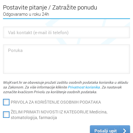
Postavite pitanje / Zatražite ponudu
Odgovaramo u roku 24h
U Bio Terri možete naći:
najkvalitetnija
eterična
i
bilnja
ulja,
hidrolate
i druge proizvode
vezane za aromaterapiju firme Florihana, Oshadhi, Pranarom,
Aromara
MojKvart.hr se obavezuje pružati zaštitu osobnih podataka korisnika u skladu
matičnu mliječ, propolis, cvjetni prah, med
sa Zakonom. Za više informacije kliknite
Privatnost korisnika
. Za nastavak
označite kvačicom Privolu za korištenje osobnih podataka.
Ayurvedske proizvode
zelenu glina
PRIVOLA ZA KORIŠTENJE OSOBNIH PODATAKA
Neem prah i Neem ulje, ružičastu himalajsku sol, Goji bobice
ŽELIM PRIMATI NOVOSTI IZ KATEGORIJE Medicina,
biljne preparate, čajeve
stomatologija, farmacija
vitamine, minerale
prirodnu kozmetiku Avalis, dr. Stribor, Argital, Natura Rab
Pošalji upit