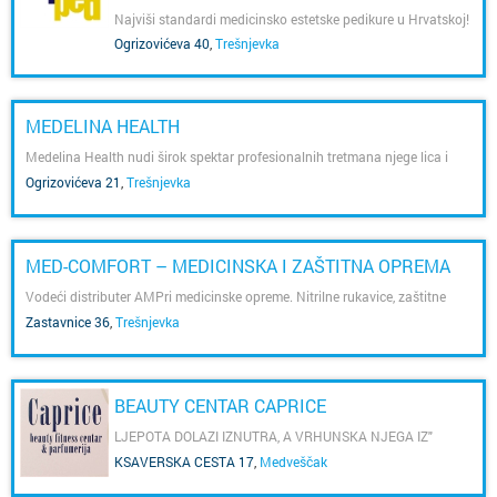
PROIZVODA ZA VAŠE STOPALO
Najviši standardi medicinsko estetske pedikure u Hrvatskoj!
Ogrizovićeva 40
,
Trešnjevka
MEDELINA HEALTH
Medelina Health nudi širok spektar profesionalnih tretmana njege lica i
tijela.
Ogrizovićeva 21
,
Trešnjevka
MED-COMFORT – MEDICINSKA I ZAŠTITNA OPREMA
Vodeći distributer AMPri medicinske opreme. Nitrilne rukavice, zaštitne
maske i higijenski materijal za ordinacije i industriju.
Zastavnice 36
,
Trešnjevka
BEAUTY CENTAR CAPRICE
LJEPOTA DOLAZI IZNUTRA, A VRHUNSKA NJEGA IZ"
CAPRICA"
KSAVERSKA CESTA 17
,
Medveščak