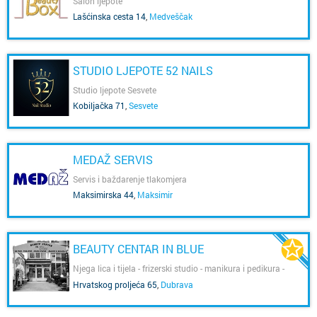
Salon ljepote
Lašćinska cesta 14
,
Medveščak
STUDIO LJEPOTE 52 NAILS
Studio ljepote Sesvete
Kobiljačka 71
,
Sesvete
MEDAŽ SERVIS
Servis i baždarenje tlakomjera
Maksimirska 44
,
Maksimir
BEAUTY CENTAR IN BLUE
Njega lica i tijela - frizerski studio - manikura i pedikura -
solarij - masaže
Hrvatskog proljeća 65
,
Dubrava