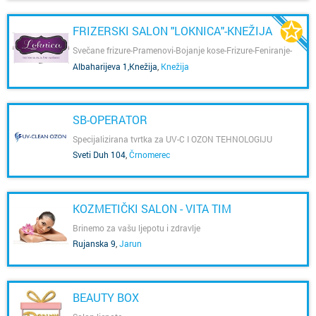
FRIZERSKI SALON "LOKNICA"-KNEŽIJA
Svečane frizure-Pramenovi-Bojanje kose-Frizure-Feniranje-
Šminkanje-Ugradnja umjetnih noktiju-Frizer za žene Knežija-
Albaharijeva 1,Knežija
,
Knežija
Frizerski salon knežija-Pletenice-Trajni lak-Geliranje-
Manikura-Žensko šišanje-Balayage pramenovi-Bojanje
izrasta-Minival-Njega kose-Blajhanje kose-Masaža vlasišta-
Knežija
SB-OPERATOR
Specijalizirana tvrtka za UV-C I OZON TEHNOLOGIJU
Sveti Duh 104
,
Črnomerec
KOZMETIČKI SALON - VITA TIM
Brinemo za vašu ljepotu i zdravlje
Rujanska 9
,
Jarun
BEAUTY BOX