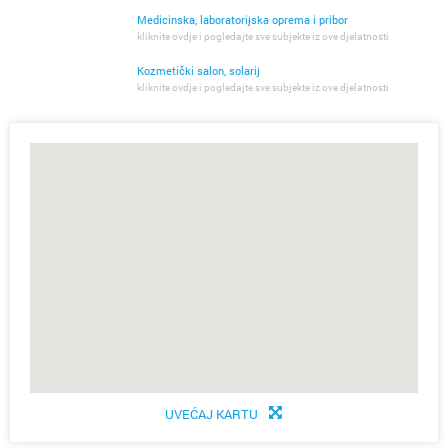
Medicinska, laboratorijska oprema i pribor
kliknite ovdje i pogledajte sve subjekte iz ove djelatnosti
Kozmetički salon, solarij
kliknite ovdje i pogledajte sve subjekte iz ove djelatnosti
UVEĆAJ KARTU