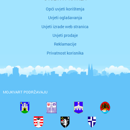
Opći uvjeti korištenja
Uvjeti oglašavanja
Uvjeti izrade web stranica
Uvjeti prodaje
Reklamacije
Privatnost korisnika
MOJKVART PODRŽAVAJU