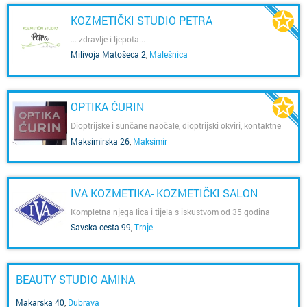
KOZMETIČKI STUDIO PETRA
... zdravlje i ljepota...
Milivoja Matošeca 2
,
Malešnica
OPTIKA ĆURIN
Dioptrijske i sunčane naočale, dioptrijski okviri, kontaktne
leće, kompjuterska kontrola vida.
Maksimirska 26
,
Maksimir
IVA KOZMETIKA- KOZMETIČKI SALON
Kompletna njega lica i tijela s iskustvom od 35 godina
Savska cesta 99
,
Trnje
BEAUTY STUDIO AMINA
Makarska 40
,
Dubrava