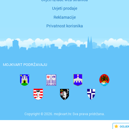
Uvjeti prodaje
Reklamacije
Privatnost korisnika
MOJKVART PODRŽAVAJU
Copyright © 2026. mojkvart.hr. Sva prava pridržana.
OCIJE