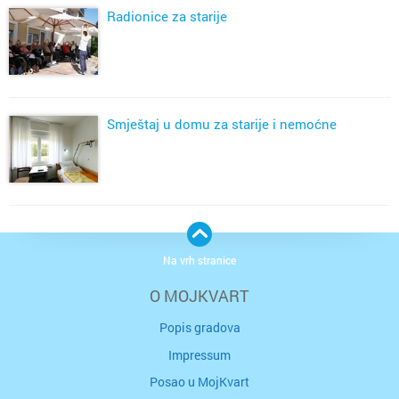
Radionice za starije
Smještaj u domu za starije i nemoćne
Na vrh stranice
O MOJKVART
Popis gradova
Impressum
Posao u MojKvart