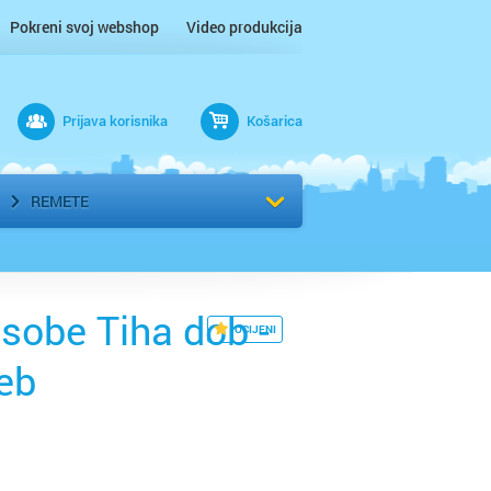
Pokreni svoj webshop
Video produkcija
Prijava korisnika
Košarica
rad
Odaberi kvart
REMETE
sobe Tiha dob -
OCIJENI
eb