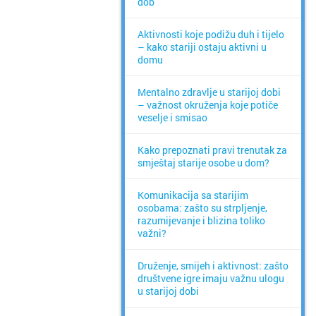
dob
Aktivnosti koje podižu duh i tijelo
– kako stariji ostaju aktivni u
domu
Mentalno zdravlje u starijoj dobi
– važnost okruženja koje potiče
veselje i smisao
Kako prepoznati pravi trenutak za
smještaj starije osobe u dom?
Komunikacija sa starijim
osobama: zašto su strpljenje,
razumijevanje i blizina toliko
važni?
Druženje, smijeh i aktivnost: zašto
društvene igre imaju važnu ulogu
u starijoj dobi