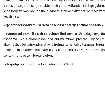
Osim laganih vježbi koje smo naveli uvijek možete uključiti lagane š
u vodi, plivanje, plesanje ili aktivnosti poput vrtlarstva i šetnje ljubim
je najbolje za vas, no uz silne prednosti fizičke aktivnosti na opće zdr
već danas.
Gdje pronaći kvalitetnu skrb za naše bliske starije i nemoćne osobe?
Novouređeni dom Tiha Dob na Bukovačkoj cesti
pruža uslugu smješta
osobama. Kvalificirano osoblje osigurava zdravu prehranu, lijepo ur
aktivnosti, adekvatne zdravstvene tretmane, fizikalnu terapiju i brigu 
Posjetite ih na adresi Bukovačka 294 u Zagrebu, a za više informacija
kontaktirajte putem broja telefona.
Fotografije su preuzete iz besplatne baze iStock.