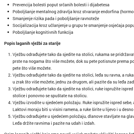
Prevencija bolesti poput srčanih bolesti i dijabetesa
Poboljšanje mentalnog zdravlja kroz stvaranje endorfina (hormon
Smanjenje rizika pada i poboljšanje ravnoteže
Socijalizacija kroz učlanjenje u grupu te smanjenje osjećaja pop
Poboljšanje kognitivnih funkcija
Popis laganih vježbi za starije
Vježbu odrađujete tako da sjedite na stolici, rukama se pridržava
prste na nogama što više možete, dok su pete potisnute prema pod
pete što više možete.
Vježbu odrađujete tako da sjedite na stolici, leđa su ravna, a ru
u zrak što više možete, jednu za drugom, ali pazite da su leđa za
Vježbu odrađujete tako da sjedite na stolici, ruke ispružite ispre
stolice i ponovno se spuštate na stolicu.
Vježbu izvodite u sjedećem položaju. Ruke ispružite ispred sebe, 
Laktovi moraju biti u visini ramena, a ruke širite u lijevo i u des
Vježbu odrađujete u sjedećem položaju, dlanove stavljate na glavu
Leđa držite ravnima i pazite na udah i izdah.