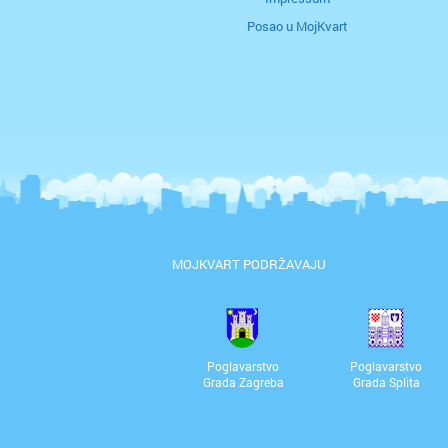
Posao u MojKvart
MOJKVART PODRŽAVAJU
Poglavarstvo
Poglavarstvo
Grada Zagreba
Grada Splita