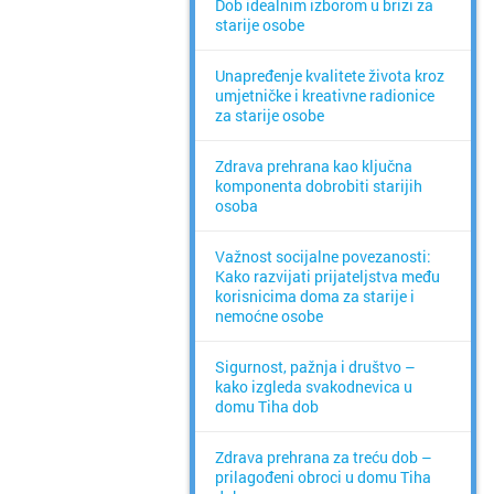
Dob idealnim izborom u brizi za
starije osobe
Unapređenje kvalitete života kroz
umjetničke i kreativne radionice
za starije osobe
Zdrava prehrana kao ključna
komponenta dobrobiti starijih
osoba
Važnost socijalne povezanosti:
Kako razvijati prijateljstva među
korisnicima doma za starije i
nemoćne osobe
Sigurnost, pažnja i društvo –
kako izgleda svakodnevica u
domu Tiha dob
Zdrava prehrana za treću dob –
prilagođeni obroci u domu Tiha