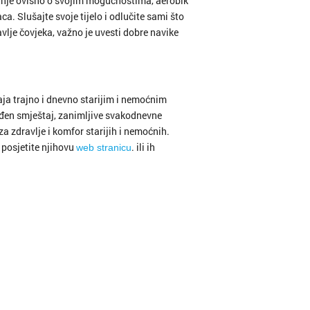
etnje ovisno o svojim mogućnostima, aerobik
aca. Slušajte svoje tijelo i odlučite sami što
avlje čovjeka, važno je uvesti dobre navike
ja trajno i dnevno starijim i nemoćnim
eđen smještaj, zanimljive svakodnevne
za zdravlje i komfor starijih i nemoćnih.
 posjetite njihovu
. ili ih
web stranicu