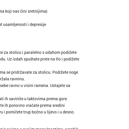
a koji nas čini sretnijima)
ut usamljenosti i depresije
te za stolicu i paralelno s udahom podižete
u. Uz izdah spuštate prste na tlo i podižete
kama se pridržavate za stolicu. Podižete noge
držala ravninu.
d sebe ravno u visini ramena. Ustajete sa
ali ih savinite u laktovima prema gore.
no te ih ponovno vraćate prema sredini
 i pomičete trup bočno u lijevo i u desno.