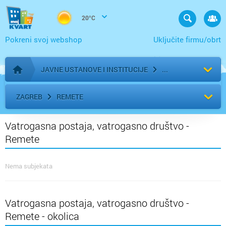
20°C
Pokreni svoj webshop
Uključite firmu/obrt
JAVNE USTANOVE I INSTITUCIJE
Početna stranica
ZAGREB
REMETE
Vatrogasna postaja, vatrogasno društvo -
Remete
Nema subjekata
Vatrogasna postaja, vatrogasno društvo -
Remete - okolica