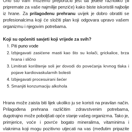
Ono što vam možemo preporučiti jest da jedete raznoliko (ili
pripremate za vaše najmilije penziće) kako biste iskoristili najbolje
iz hrane. Za
prilagođenu prehranu
uvijek je dobro obratiti se
profesionalcima koji će složiti plan koji odgovara upravo vašem
organizmu i njegovim potrebama.
Koji su općeniti savjeti koji vrijede za svih?
Piti
puno vode
Izbjegavati zasićene masti kao što su kolači, grickalice, brza
hrana i slično
Limitirati korištenje soli jer dovodi do povećanja krvnog tlaka i
pojave kardiovaskularnih bolesti
Izbjegavati procesuirani šećer
Smanjiti konzumaciju alkohola
Hrana može zaista biti lijek ukoliko ju se koristi na pravilan način.
Prilagođena prehrana različitim zdravstvenim potrebama,
dugotrajno može poboljšati opće stanje vašeg organizma. Tako je,
primjerice, voće i povrće bogato mineralima, vitaminima i
vlaknima koji mogu pozitivno utjecati na vas (međutim pripazite