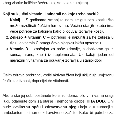
zbog visoke količine šećera koji se nalaze u njima).
Koji su ključni vitamini i minerali na koje treba paziti?
Kalcij
– S godinama smanjuje nam se gustoća kostiju što
može rezultirati češćim lomovima. Većina starijih osoba ima
veće potrebe za kalcijem kako bi očuvali zdravlje kostiju
Željezo + vitamin C
– potrebno je napuniti zalihe željeza u
tijelu, a vitamin C omogućava njegovu lakšu apsorpciju
Vitamin D
– značajan za naše zdravlje, a dobivamo ga iz
sunca, hrane, kao i iz suplemenata. Uz kalcij, jedan od
najvažnijih vitamina za očuvanje zdravlja u starijoj dobi
Osim zdrave prehrane, voditi aktivan život koji uključuje umjerenu
fizičku aktivnost, doprinijet će vitalnosti.
Ako u starijoj dobi postanete korisnici doma, bilo vi ili vama dragi
ljudi, odaberite dom za starije i nemoćne osobe
TIHA DOB
. Oni
nude
kvalitetnu opću i zdravstvenu njegu
koja je u suradnji s
ambulantom primarne zdravstvene zaštite. Kako bi potrebe za