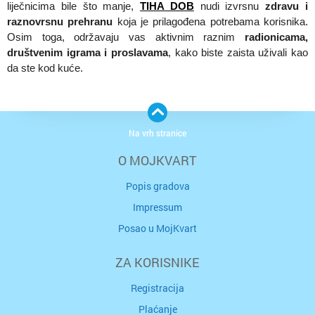
liječnicima bile što manje,
TIHA DOB
nudi izvrsnu
zdravu i
raznovrsnu prehranu
koja je prilagođena potrebama korisnika.
Osim toga, održavaju vas aktivnim raznim
radionicama,
društvenim igrama i proslavama
, kako biste zaista uživali kao
da ste kod kuće.
Na vrh stranice
O MOJKVART
Popis gradova
Impressum
Posao u MojKvart
ZA KORISNIKE
Registracija
Plaćanje