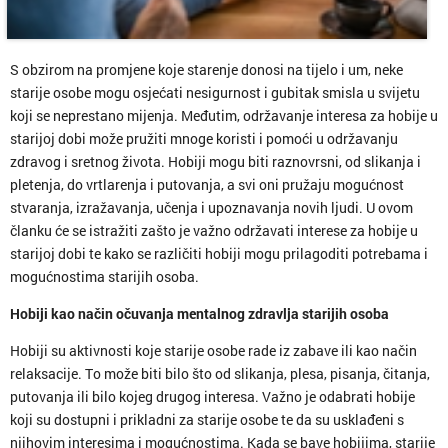
S obzirom na promjene koje starenje donosi na tijelo i um, neke
starije osobe mogu osjećati nesigurnost i gubitak smisla u svijetu
koji se neprestano mijenja. Međutim, održavanje interesa za hobije u
starijoj dobi može pružiti mnoge koristi i pomoći u održavanju
zdravog i sretnog života. Hobiji mogu biti raznovrsni, od slikanja i
pletenja, do vrtlarenja i putovanja, a svi oni pružaju mogućnost
stvaranja, izražavanja, učenja i upoznavanja novih ljudi. U ovom
članku će se istražiti zašto je važno održavati interese za hobije u
starijoj dobi te kako se različiti hobiji mogu prilagoditi potrebama i
mogućnostima starijih osoba.
Hobiji kao način očuvanja mentalnog zdravlja starijih osoba
Hobiji su aktivnosti koje starije osobe rade iz zabave ili kao način
relaksacije. To može biti bilo što od slikanja, plesa, pisanja, čitanja,
putovanja ili bilo kojeg drugog interesa. Važno je odabrati hobije
koji su dostupni i prikladni za starije osobe te da su usklađeni s
njihovim interesima i mogućnostima. Kada se bave hobijima, starije