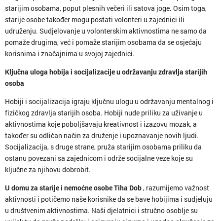
starijim osobama, poput plesnih večeri ili satova joge. Osim toga,
starije osobe također mogu postati volonteri u zajednici ili
udruženju. Sudjelovanje u volonterskim aktivnostima ne samo da
pomaže drugima, već i pomaže starijim osobama da se osjećaju
korisnima i značajnima u svojoj zajednici.
Ključna uloga hobija i socijalizacije u održavanju zdravlja starijih
osoba
Hobiji i socijalizacija igraju ključnu ulogu u održavanju mentalnog i
fizičkog zdravlja starijih osoba. Hobiji nude priliku za uživanje u
aktivnostima koje poboljšavaju kreativnost i izazovu mozak, a
također su odličan način za druženje i upoznavanje novih ljudi.
Socijalizacija, s druge strane, pruža starijim osobama priliku da
ostanu povezani sa zajednicom i održe socijalne veze koje su
ključne za njihovu dobrobit.
U domu za starije i nemoćne osobe Tiha Dob
, razumijemo važnost
aktivnosti i potičemo naše korisnike da se bave hobijima i sudjeluju
u društvenim aktivnostima. Naši djelatnici i stručno osoblje su