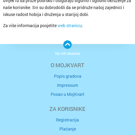
uvijek tu da pruže podršku i osiguraju sigurno i ugodno okruženje za
naše korisnike. Svi su dobrodošli da se pridruže našoj zajednici i
iskuse radost hobija i druženja u starijoj dobi.
Za više informacija posjetite
web stranicu
.
Na vrh stranice
O MOJKVART
Popis gradova
Impressum
Posao u MojKvart
ZA KORISNIKE
Registracija
Plaćanje