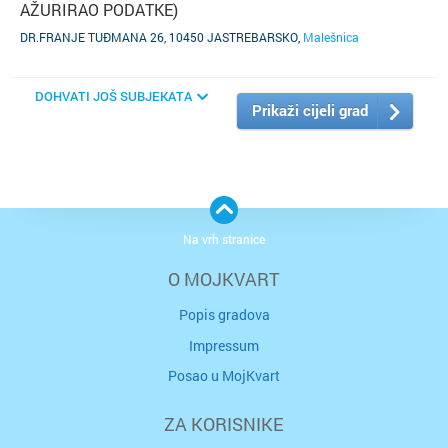
AŽURIRAO PODATKE)
DR.FRANJE TUĐMANA 26, 10450 JASTREBARSKO
,
Malešnica
DOHVATI JOŠ SUBJEKATA
Prikaži cijeli grad
Na vrh stranice
O MOJKVART
Popis gradova
Impressum
Posao u MojKvart
ZA KORISNIKE