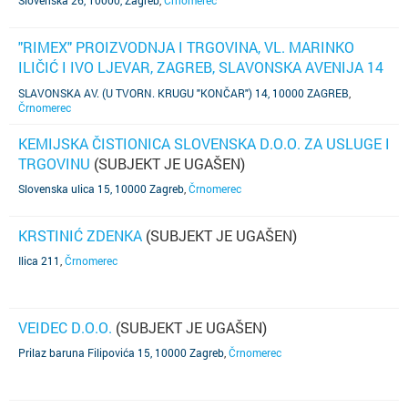
Slovenska 26, 10000, Zagreb
,
Črnomerec
"RIMEX" PROIZVODNJA I TRGOVINA, VL. MARINKO
ILIČIĆ I IVO LJEVAR, ZAGREB, SLAVONSKA AVENIJA 14
(TVORNIČKI KRUG "KONČAR-UGOSTITELJSKA
SLAVONSKA AV. (U TVORN. KRUGU "KONČAR") 14, 10000 ZAGREB
,
OPREMA")
(SUBJEKT JE UGAŠEN)
Črnomerec
KEMIJSKA ČISTIONICA SLOVENSKA D.O.O. ZA USLUGE I
TRGOVINU
(SUBJEKT JE UGAŠEN)
Slovenska ulica 15, 10000 Zagreb
,
Črnomerec
KRSTINIĆ ZDENKA
(SUBJEKT JE UGAŠEN)
Ilica 211
,
Črnomerec
VEIDEC D.O.O.
(SUBJEKT JE UGAŠEN)
Prilaz baruna Filipovića 15, 10000 Zagreb
,
Črnomerec