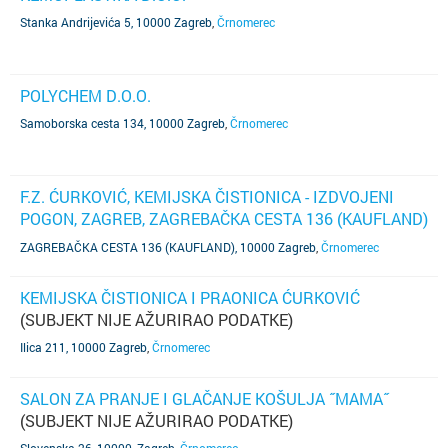
Stanka Andrijevića 5, 10000 Zagreb
,
Črnomerec
POLYCHEM D.O.O.
Samoborska cesta 134, 10000 Zagreb
,
Črnomerec
F.Z. ĆURKOVIĆ, KEMIJSKA ČISTIONICA - IZDVOJENI
POGON, ZAGREB, ZAGREBAČKA CESTA 136 (KAUFLAND)
(SUBJEKT NIJE AŽURIRAO PODATKE)
ZAGREBAČKA CESTA 136 (KAUFLAND), 10000 Zagreb
,
Črnomerec
KEMIJSKA ČISTIONICA I PRAONICA ĆURKOVIĆ
(SUBJEKT NIJE AŽURIRAO PODATKE)
Ilica 211, 10000 Zagreb
,
Črnomerec
SALON ZA PRANJE I GLAČANJE KOŠULJA ˝MAMA˝
(SUBJEKT NIJE AŽURIRAO PODATKE)