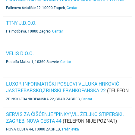
NA ENGLESKI: THYSSENKRUPP MATERIALS SERVICES
Fallerovo šetalište 22, 10000 Zagreb
,
Centar
GMBH - BRANCH OFFICE ZAGREB
TTNY J.D.O.O.
Palmotićeva, 10000 Zagreb
,
Centar
VELIS D.O.O.
Rudolfa Matza 1, 10360 Sesvete
,
Centar
LUXOR INFORMATIČKI POSLOVI VL.LUKA HRKOVIĆ
JASTREBARSKO,ZRINSKI-FRANKOPANSKA 22
(TELEFON
NIJE POZNAT)
ZRINSKI-FRANKOPANSKA 22, GRAD ZAGREB
,
Centar
SERVIS ZA ČIŠĆENJE "PINKY",VL. ŽELJKO STIPERSKI,
ZAGREB, NOVA CESTA 44
(TELEFON NIJE POZNAT)
NOVA CESTA 44, 10000 ZAGREB
,
Trešnjevka