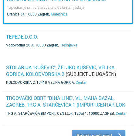
Tapeciranje svih vrsta vozila-plovila-namještaja
Oranice 34, 10000 Zagreb
,
Malešnica
TEPEDE D.O.O.
Vodovodna 20 A, 10000 Zagreb
,
Trešnjevka
STOLARIJA "KUŠEVIĆ", ŽELJKO KUŠEVIĆ, VELIKA
GORICA, KOLODVORSKA 2
(SUBJEKT JE UGAŠEN)
KOLODVORSKA 2, 10410 VELIKA GORICA
,
Centar
TRGOVAČKI OBRT "DINA LINE", VL. MAHA GAZAL,
ZAGREB, TRG A. STARČEVIĆA 1 (IMPORT.CENTAR LOK
120A).
(SUBJEKT JE UGAŠEN)
TRG A. STARČEVIĆA (IMPORT. CENT.Lok. 120a) 1, 10000 ZAGREB
,
Centar
Prikaži cijeli grad