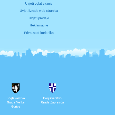
Uvjeti oglašavanja
Uvjeti izrade web stranica
Uvjeti prodaje
Reklamacije
Privatnost korisnika
Poglavarstvo
Poglavarstvo
Grada Velike
Grada Zaprešića
Gorice