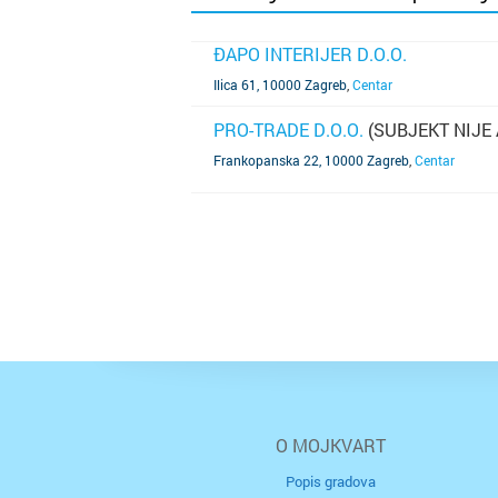
ĐAPO INTERIJER D.O.O.
SAZNAJ VIŠE
Ilica 61, 10000 Zagreb
,
Centar
PRO-TRADE D.O.O.
(SUBJEKT NIJE
SAZNAJ VIŠE
Frankopanska 22, 10000 Zagreb
,
Centar
O MOJKVART
Popis gradova