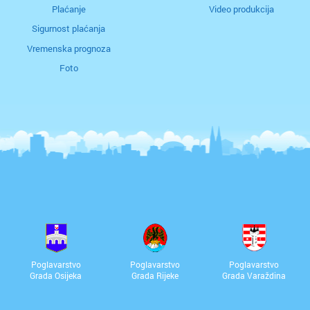
Plaćanje
Video produkcija
Sigurnost plaćanja
Vremenska prognoza
Foto
Poglavarstvo
Poglavarstvo
Poglavarstvo
Grada Osijeka
Grada Rijeke
Grada Varaždina