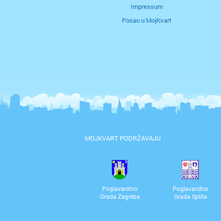
Impressum
Posao u MojKvart
MOJKVART PODRŽAVAJU
Poglavarstvo
Poglavarstvo
Grada Zagreba
Grada Splita