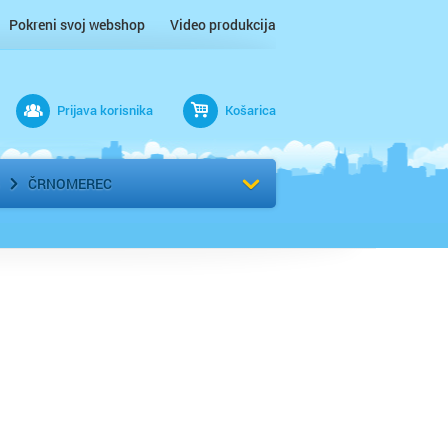
Pokreni svoj webshop
Video produkcija
Prijava korisnika
Košarica
rad
Odaberi kvart
ČRNOMEREC