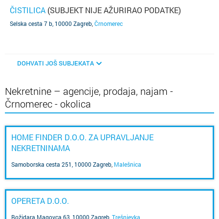
ČISTILICA
(SUBJEKT NIJE AŽURIRAO PODATKE)
Selska cesta 7 b, 10000 Zagreb
,
Črnomerec
DOHVATI JOŠ SUBJEKATA
Nekretnine – agencije, prodaja, najam -
Črnomerec - okolica
HOME FINDER D.O.O. ZA UPRAVLJANJE
NEKRETNINAMA
Samoborska cesta 251, 10000 Zagreb
,
Malešnica
OPERETA D.O.O.
Božidara Magovca 63, 10000 Zagreb
,
Trešnjevka