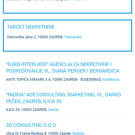
TARGET NEKRETNINE
Ostrovička ulica 2, 10000 ZAGREB
,
Trešnjevka
"EURO-INTERIJERI" AGENCIJA ZA NEKRETNINE I
POSREDOVANJE VL. DIANA PERGER I BERNARDICA
SOČEV, ZAGREB, ANTE TOPIĆA MIMARE 3 A
ANTE TOPIĆA MIMARE 3 A, 10090 ZAGREB - SUSEDGRAD
,
Malešnica
"PADMA" AOP, CONSULTING, MARKETING, VL. DARKO
PEČEK, ZAGREB, ILICA 35
ILICA 35, 10000 ZAGREB
,
Centar
3D CONSULTING D.O.O.
Ulica Dr. Franje Račkog 8, 10000 Zagreb
,
Šestine