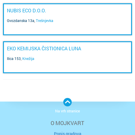
NUBIS ECO D.O.O.
Gvozdanska 13a
,
Trešnjevka
EKO KEMIJSKA ČISTIONICA LUNA
Ilica 153
,
Knežija
Na vrh stranice
O MOJKVART
Popis gradova