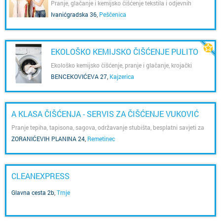
Pranje, glačanje i kemijsko čišćenje tekstila i odjevnih
predmeta
Ivanićgradska 36
,
Peščenica
EKOLOŠKO KEMIJSKO ČIŠĆENJE PULITO
Ekološko kemijsko čišćenje, pranje i glačanje, krojački
popravci, bojanje tekstila, pranje tepiha
BENCEKOVIĆEVA 27
,
Kajzerica
A KLASA ČIŠĆENJA - SERVIS ZA ČIŠĆENJE VUKOVIĆ
Pranje tepiha, tapisona, sagova, održavanje stubišta, besplatni savjeti za
čišćenje
ZORANIĆEVIH PLANINA 24
,
Remetinec
CLEANEXPRESS
Glavna cesta 2b
,
Trnje