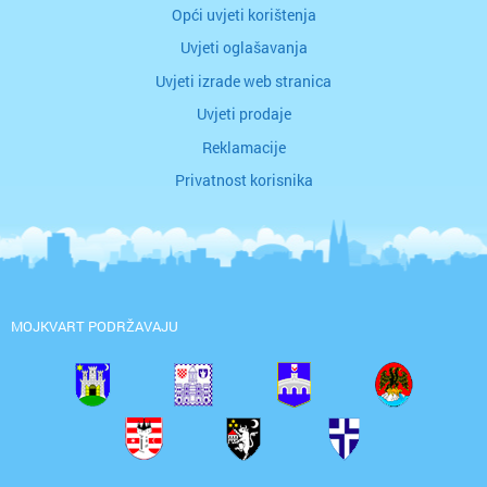
Opći uvjeti korištenja
Uvjeti oglašavanja
Uvjeti izrade web stranica
Uvjeti prodaje
Reklamacije
Privatnost korisnika
MOJKVART PODRŽAVAJU