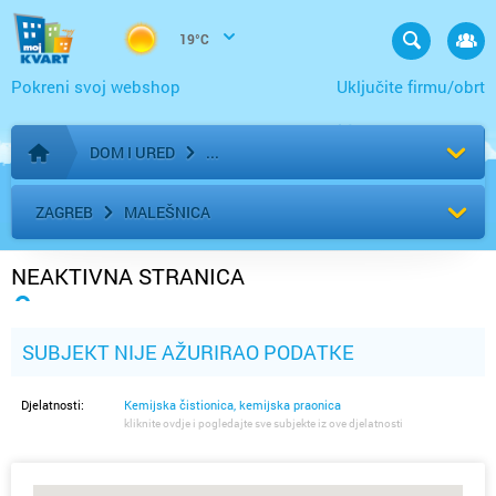
19°C
Pokreni svoj webshop
Uključite firmu/obrt
DOM I URED
Početna stranica
ZAGREB
MALEŠNICA
NEAKTIVNA STRANICA
SUBJEKT NIJE AŽURIRAO PODATKE
Djelatnosti:
Kemijska čistionica, kemijska praonica
kliknite ovdje i pogledajte sve subjekte iz ove djelatnosti