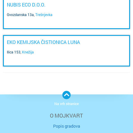
NUBIS ECO D.O.O.
Gvozdanska 13a
,
Trešnjevka
EKO KEMIJSKA ČISTIONICA LUNA
Ilica 153
,
Knežija
Na vrh stranice
O MOJKVART
Popis gradova