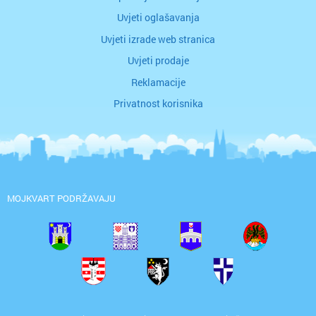
Uvjeti oglašavanja
Uvjeti izrade web stranica
Uvjeti prodaje
Reklamacije
Privatnost korisnika
MOJKVART PODRŽAVAJU