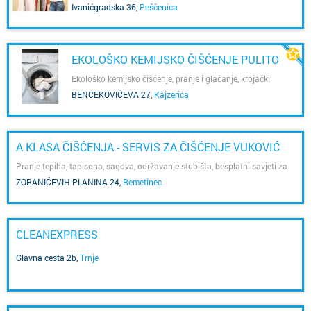
predmeta
Ivanićgradska 36
,
Peščenica
EKOLOŠKO KEMIJSKO ČIŠĆENJE PULITO
Ekološko kemijsko čišćenje, pranje i glačanje, krojački
popravci, bojanje tekstila, pranje tepiha
BENCEKOVIĆEVA 27
,
Kajzerica
A KLASA ČIŠĆENJA - SERVIS ZA ČIŠĆENJE VUKOVIĆ
Pranje tepiha, tapisona, sagova, održavanje stubišta, besplatni savjeti za
čišćenje
ZORANIĆEVIH PLANINA 24
,
Remetinec
CLEANEXPRESS
Glavna cesta 2b
,
Trnje