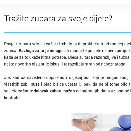
Tražite zubara za svoje dijete?
Posjeti zubaru vrlo su važni i trebalo bi ih prakticirati od ranijeg d
zubića.
Razloga za to je mnogo
, ali mnogi te posjete ne percipiraju 
kada se za to ukaže hitna potreba. Djeca su tada razdražljiva i tužna, š
nešto novo što nisu prije iskusili te razvijaju strah od nepoznatoga.
Još kad uz navedeno dopišemo i osjećaj boli koji je moguć zbog n
vlastitih zubi, suze i plač bit će učestali. Ipak, da ne bi tome bil
savjete
zašto je dolazak zubaru nužan
od najranijih dana uz pomoć k
kontrole!