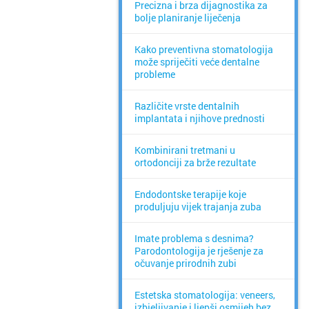
Precizna i brza dijagnostika za
bolje planiranje liječenja
Kako preventivna stomatologija
može spriječiti veće dentalne
probleme
Različite vrste dentalnih
implantata i njihove prednosti
Kombinirani tretmani u
ortodonciji za brže rezultate
Endodontske terapije koje
produljuju vijek trajanja zuba
Imate problema s desnima?
Parodontologija je rješenje za
očuvanje prirodnih zubi
Estetska stomatologija: veneers,
izbjeljivanje i ljepši osmijeh bez