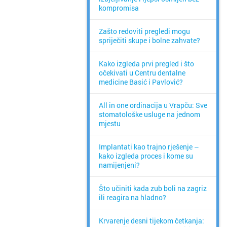
kompromisa
Zašto redoviti pregledi mogu
spriječiti skupe i bolne zahvate?
Kako izgleda prvi pregled i što
očekivati u Centru dentalne
medicine Basić i Pavlović?
All in one ordinacija u Vrapču: Sve
stomatološke usluge na jednom
mjestu
Implantati kao trajno rješenje –
kako izgleda proces i kome su
namijenjeni?
Što učiniti kada zub boli na zagriz
ili reagira na hladno?
Krvarenje desni tijekom četkanja: