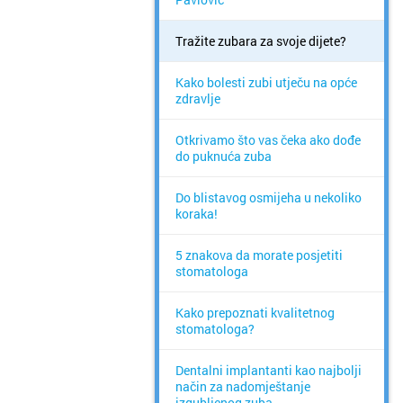
Tražite zubara za svoje dijete?
Kako bolesti zubi utječu na opće
zdravlje
Otkrivamo što vas čeka ako dođe
do puknuća zuba
Do blistavog osmijeha u nekoliko
koraka!
5 znakova da morate posjetiti
stomatologa
Kako prepoznati kvalitetnog
stomatologa?
Dentalni implantanti kao najbolji
način za nadomještanje
izgubljenog zuba