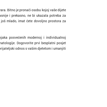
ra. Bitno je pronaći osobu kojoj vaše dijete
asnije i prekasno, ne bi ukazala potreba za
 još mlado, imat ćete dovoljno prostora za
njaka posvećenih modernoj i individualnoj
matologije. Dogovorite prvi besplatni posjet
prijateljski odnos s vašim djetetom i umanjiti