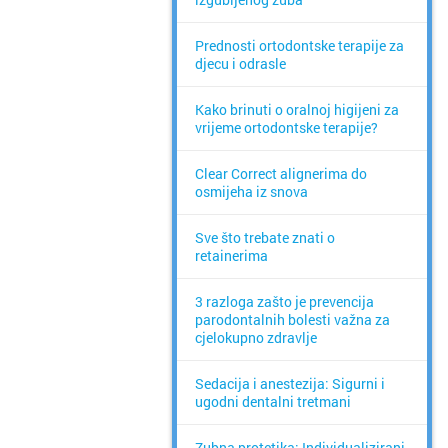
Prednosti ortodontske terapije za
djecu i odrasle
Kako brinuti o oralnoj higijeni za
vrijeme ortodontske terapije?
Clear Correct alignerima do
osmijeha iz snova
Sve što trebate znati o
retainerima
3 razloga zašto je prevencija
parodontalnih bolesti važna za
cjelokupno zdravlje
Sedacija i anestezija: Sigurni i
ugodni dentalni tretmani
Zubna protetika: Individualizirani