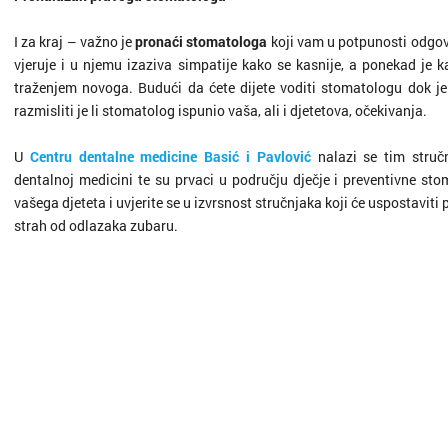
I za kraj – važno je
pronaći stomatologa
koji vam u potpunosti odgova
vjeruje i u njemu izaziva simpatije kako se kasnije, a ponekad je k
traženjem novoga. Budući da ćete dijete voditi stomatologu dok je
razmisliti je li stomatolog ispunio vaša, ali i djetetova, očekivanja.
U
Centru dentalne medicine Basić i Pavlović
nalazi se tim struč
dentalnoj medicini te su prvaci u području dječje i preventivne sto
vašega djeteta i uvjerite se u izvrsnost stručnjaka koji će uspostaviti 
strah od odlazaka zubaru.