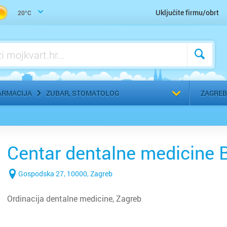
Uho-grlo-nos, Otorinolaringolog
Uključite firmu/obrt
20°C
Urologija
Zaštitna, radna, medicinska odjeća
Zubar, Stomatolog
Odaberi g
ARMACIJA
ZUBAR, STOMATOLOG
ZAGREB
Centar dentalne medicine B
Gospodska 27, 10000, Zagreb
Ordinacija dentalne medicine, Zagreb