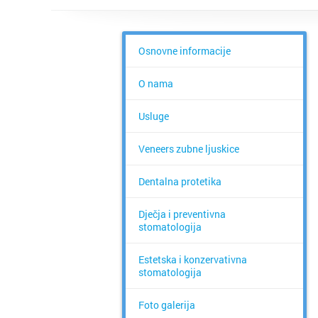
Osnovne informacije
O nama
Usluge
Veneers zubne ljuskice
Dentalna protetika
Dječja i preventivna
stomatologija
Estetska i konzervativna
stomatologija
Foto galerija