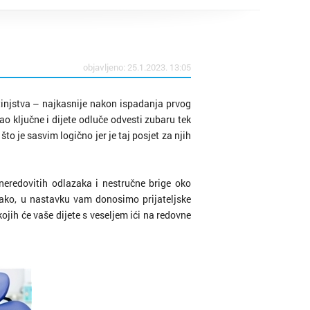
objavljeno: 25.1.2023. 13:05
jetinjstva – najkasnije nakon ispadanja prvog
kao ključne i dijete odluče odvesti zubaru tek
to je sasvim logično jer je taj posjet za njih
eredovitih odlazaka i nestručne brige oko
o tako, u nastavku vam donosimo prijateljske
ojih će vaše dijete s veseljem ići na redovne