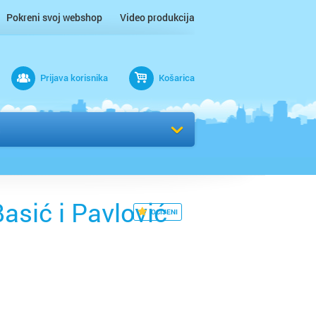
Pokreni svoj webshop
Video produkcija
Prijava korisnika
Košarica
rad
Odaberi kvart
asić i Pavlović
OCIJENI