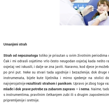
Umanjeni strah
Strah od nepoznatoga
toliko je prisutan u svim životnim periodima d
Čak i mi odrasli osjetimo vrlo često neugodan osjećaj kada nešto r
osjećaj već iskusili, i dalje se zna javiti. Naravno, kod djece je može
po prvi put. Neke su stvari tada ugodnije i bezazlenije, dok druge
instrumenata, bijele kute liječnika i mirno sjedenje na stolici 
najvjerojatnije
rezultirati strahom i panikom
. Upravo je zbog toga va
mlađe i dok prave potrebe za zubarom zapravo – i nema
. Naime, tada
s instrumentima, pravilnim četkanjem zubi ili s drugim zaposlenicim
pripremljenije i sretnije.