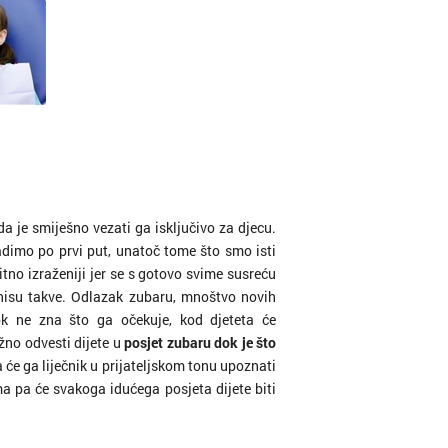
a je smiješno vezati ga isključivo za djecu.
adimo po prvi put, unatoč tome što smo isti
bitno izraženiji jer se s gotovo svime susreću
 nisu takve. Odlazak zubaru, mnoštvo novih
dok ne zna što ga očekuje, kod djeteta će
žno odvesti dijete u
posjet zubaru dok je što
 će ga liječnik u prijateljskom tonu upoznati
a pa će svakoga idućega posjeta dijete biti