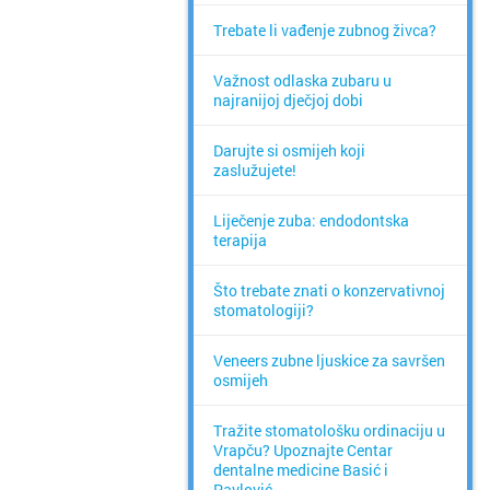
Trebate li vađenje zubnog živca?
Važnost odlaska zubaru u
najranijoj dječjoj dobi
Darujte si osmijeh koji
zaslužujete!
Liječenje zuba: endodontska
terapija
Što trebate znati o konzervativnoj
stomatologiji?
Veneers zubne ljuskice za savršen
osmijeh
Tražite stomatološku ordinaciju u
Vrapču? Upoznajte Centar
dentalne medicine Basić i
Pavlović