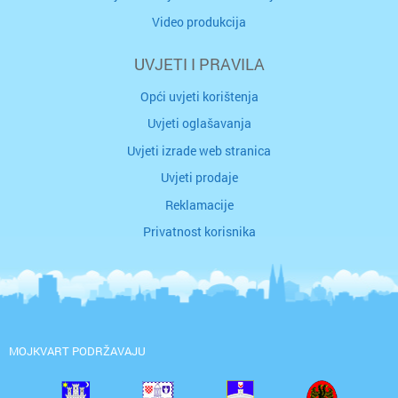
Video produkcija
UVJETI I PRAVILA
Opći uvjeti korištenja
Uvjeti oglašavanja
Uvjeti izrade web stranica
Uvjeti prodaje
Reklamacije
Privatnost korisnika
MOJKVART PODRŽAVAJU