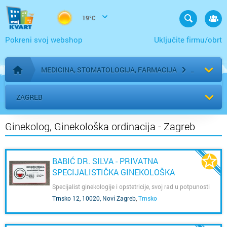
19°C
Pokreni svoj webshop
Uključite firmu/obrt
MEDICINA, STOMATOLOGIJA, FARMACIJA
Početna stranica
ZAGREB
Ginekolog, Ginekološka ordinacija - Zagreb
BABIĆ DR. SILVA - PRIVATNA
SPECIJALISTIČKA GINEKOLOŠKA
ORDINACIJA
Specijalist ginekologije i opstetricije, svoj rad u potpunosti
prilagođavam blagodatima privatne ordinacije koja
Trnsko 12, 10020, Novi Zagreb
,
Trnsko
uspješno djeluje već 15 godina!