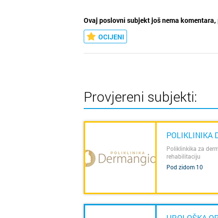
Ovaj poslovni subjekt još nema komentara, 
OCIJENI
Provjereni subjekti:
POLIKLINIKA
Poliklinkika za derm
rehabilitaciju
Pod zidom 10
SAZNAJ VIŠE
UROLOŠKA OR