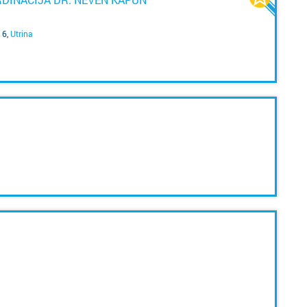
 6
,
Utrina