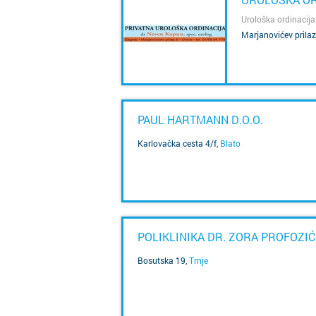
Urološka ordinacija
Marjanovićev prilaz
SAZNAJ VIŠE
PAUL HARTMANN D.O.O.
Karlovačka cesta 4/f
,
Blato
SAZNAJ VIŠE
POLIKLINIKA DR. ZORA PROFOZIĆ
Bosutska 19
,
Trnje
SAZNAJ VIŠE