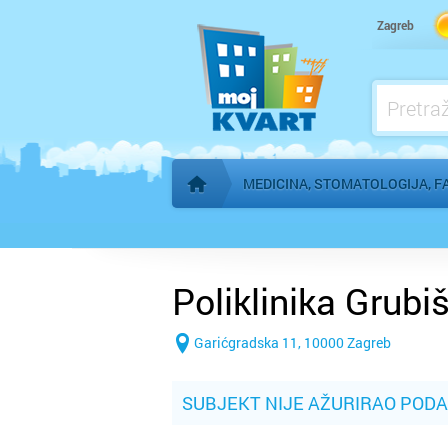
Kardiolog
Zagreb
Kućna njega
Logoped
Ljekarna, farmacija
MEDICINA, STOMATOLOGIJA, F
Početna stranica
Poliklinika Grubiš
Garićgradska 11, 10000 Zagreb
SUBJEKT NIJE AŽURIRAO POD