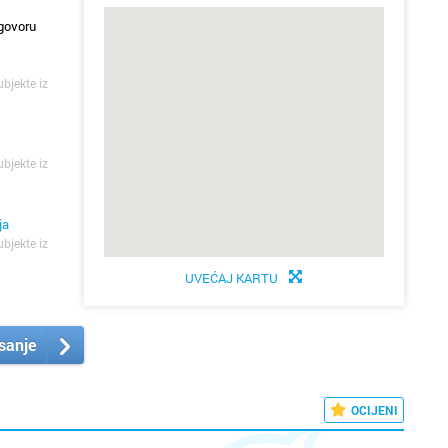
govoru
ubjekte iz
ubjekte iz
ja
ubjekte iz
UVEĆAJ KARTU
isanje
OCIJENI