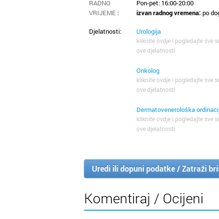
RADNO
Pon-pet: 16:00-20:00
VRIJEME
:
izvan radnog vremena:
po do
Djelatnosti:
Urologija
kliknite ovdje i pogledajte sve s
ove djelatnosti
Onkolog
kliknite ovdje i pogledajte sve s
ove djelatnosti
Dermatovenerološka ordinaci
kliknite ovdje i pogledajte sve s
ove djelatnosti
Uredi ili dopuni podatke / Zatraži br
Komentiraj / Ocijeni