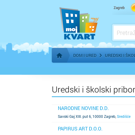
Kuhinje - izrada po mjeri
Zagreb
Kupaonice, Keramika, Sanitarije - prodaja
Kupaonice, Keramika, Sanitarije - ugradnj
Madraci - proizvodnja, prodaja
DOM I URED
UREDSKI I ŠKO
Početna stranica
Uredski i školski pribo
NARODNE NOVINE D.D.
SAZNAJ VIŠE
Savski Gaj XIII. put 6, 10000 Zagreb
,
Središće
PAPIRUS ART D.O.O.
SAZNAJ VIŠE