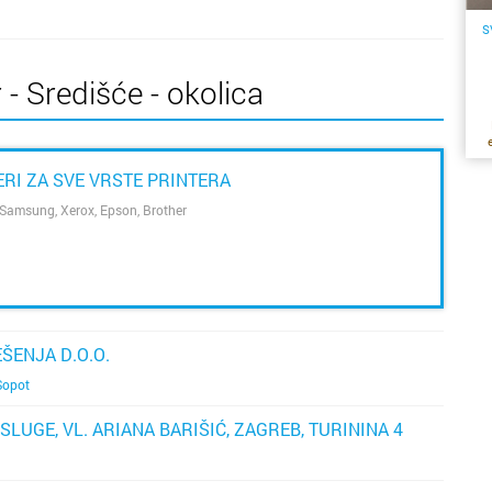
S
 - Središće - okolica
k
ne
ERI ZA SVE VRSTE PRINTERA
p
, Samsung, Xerox, Epson, Brother
on
in
Ak
z
s
ŠENJA D.O.O.
ka
Sopot
č
ža
LUGE, VL. ARIANA BARIŠIĆ, ZAGREB, TURININA 4
ri
s
či