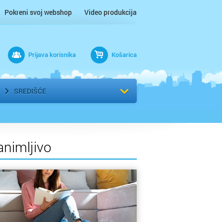
Pokreni svoj webshop
Video produkcija
Prijava korisnika
Košarica
rad
Odaberi kvart
SREDIŠĆE
animljivo