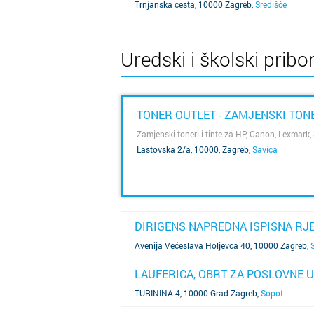
Trnjanska cesta, 10000 Zagreb
,
Središće
Uredski i školski pribor
TONER OUTLET - ZAMJENSKI TON
Zamjenski toneri i tinte za HP, Canon, Lexmark
Lastovska 2/a, 10000, Zagreb
,
Savica
SAZNAJ VIŠE
DIRIGENS NAPREDNA ISPISNA RJE
SAZNAJ VIŠE
Avenija Većeslava Holjevca 40, 10000 Zagreb
,
LAUFERICA, OBRT ZA POSLOVNE US
SAZNAJ VIŠE
TURININA 4, 10000 Grad Zagreb
,
Sopot