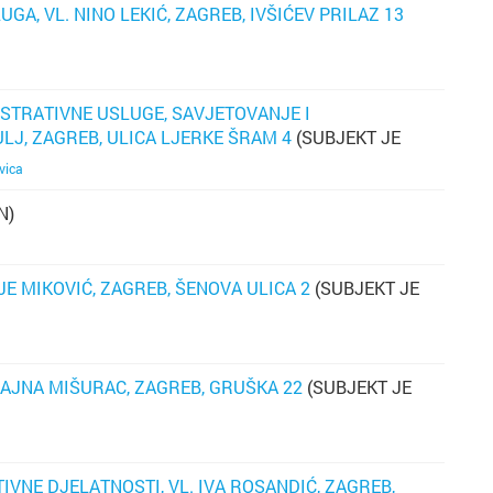
GA, VL. NINO LEKIĆ, ZAGREB, IVŠIĆEV PRILAZ 13
vr
k
se
pr
STRATIVNE USLUGE, SAVJETOVANJE I
p
LJ, ZAGREB, ULICA LJERKE ŠRAM 4
(SUBJEKT JE
o
vica
K
N)
JE MIKOVIĆ, ZAGREB, ŠENOVA ULICA 2
(SUBJEKT JE
 DAJNA MIŠURAC, ZAGREB, GRUŠKA 22
(SUBJEKT JE
IVNE DJELATNOSTI, VL. IVA ROSANDIĆ, ZAGREB,