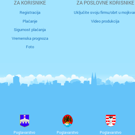
ZA KORISNIKE
ZA POSLOVNE KORISNIKE
Registracija
Uključite svoju firmu/obrt u mojkvar
Plaćanje
Video produkcija
Sigurnost plaćanja
Vremenska prognoza
Foto
Cijela d
Cijeli g
Osijek
Blato
Rijeka
Boronga
Split
Borovje
Zagreb
Botinec
Poglavarstvo
Poglavarstvo
Poglavarstvo