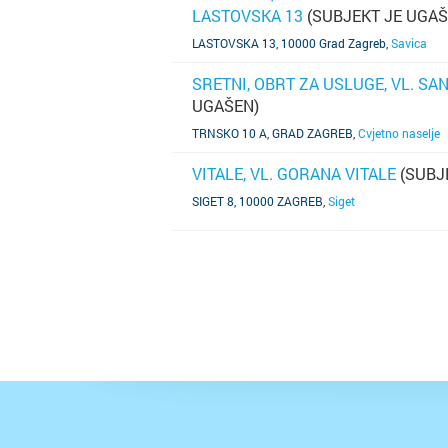
LASTOVSKA 13
(SUBJEKT JE UGAŠ
SAZNAJ VIŠE
LASTOVSKA 13, 10000 Grad Zagreb
,
Savica
SRETNI, OBRT ZA USLUGE, VL. SA
UGAŠEN)
SAZNAJ VIŠE
TRNSKO 10 A, GRAD ZAGREB
,
Cvjetno naselje
VITALE, VL. GORANA VITALE
(SUBJ
SAZNAJ VIŠE
SIGET 8, 10000 ZAGREB
,
Siget