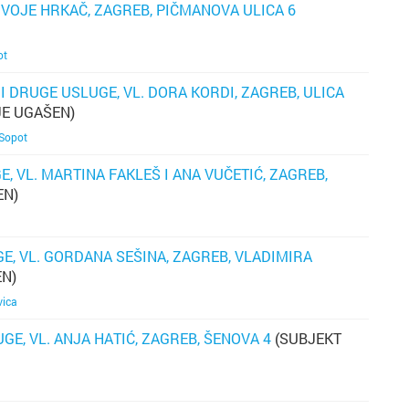
RVOJE HRKAČ, ZAGREB, PIČMANOVA ULICA 6
p
os
ot
r
 I DRUGE USLUGE, VL. DORA KORDI, ZAGREB, ULICA
p
JE UGAŠEN)
če
či
Sopot
je
r
, VL. MARTINA FAKLEŠ I ANA VUČETIĆ, ZAGREB,
sv
n
EN)
i
kn
na
GE, VL. GORDANA SEŠINA, ZAGREB, VLADIMIRA
EN)
sa
uv
vica
ko
E, VL. ANJA HATIĆ, ZAGREB, ŠENOVA 4
(SUBJEKT
ko
k