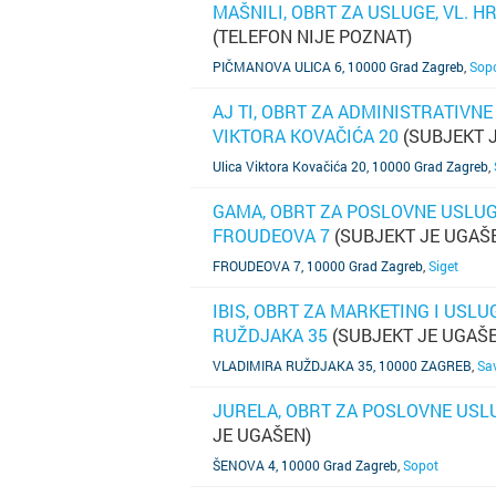
MAŠNILI, OBRT ZA USLUGE, VL. H
(TELEFON NIJE POZNAT)
SAZNAJ VIŠE
PIČMANOVA ULICA 6, 10000 Grad Zagreb
,
Sop
AJ TI, OBRT ZA ADMINISTRATIVNE
VIKTORA KOVAČIĆA 20
(SUBJEKT 
SAZNAJ VIŠE
Ulica Viktora Kovačića 20, 10000 Grad Zagreb
,
GAMA, OBRT ZA POSLOVNE USLUGE
FROUDEOVA 7
(SUBJEKT JE UGAŠ
SAZNAJ VIŠE
FROUDEOVA 7, 10000 Grad Zagreb
,
Siget
IBIS, OBRT ZA MARKETING I USLU
RUŽDJAKA 35
(SUBJEKT JE UGAŠ
SAZNAJ VIŠE
VLADIMIRA RUŽDJAKA 35, 10000 ZAGREB
,
Sa
JURELA, OBRT ZA POSLOVNE USLUG
JE UGAŠEN)
SAZNAJ VIŠE
ŠENOVA 4, 10000 Grad Zagreb
,
Sopot