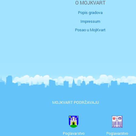
O MOJKVART
Popis gradova
Impressum
Posao u MojKvart
MOJKVART PODRŽAVAJU
Poglavarstvo
Poglavarstvo