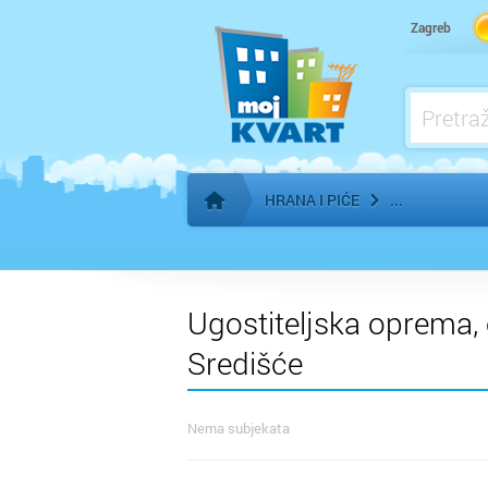
Pekara
Zagreb
Pića, alkoholna i bezalkoholna
HRANA I PIĆE
Početna stranica
Ugostiteljska oprema, 
Središće
Nema subjekata