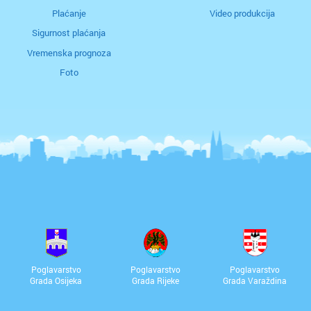
Plaćanje
Video produkcija
o
Sigurnost plaćanja
Vremenska prognoza
e
p
Foto
se
m
pr
k
za
is
i
e
u
ko
Poglavarstvo
Poglavarstvo
Poglavarstvo
Grada Osijeka
Grada Rijeke
Grada Varaždina
Op