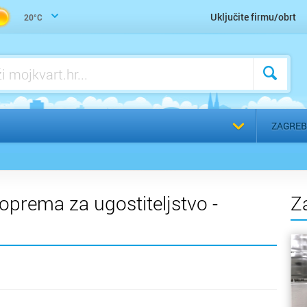
Zdrava hrana, makrobiotika, vegetarijanstvo, veganstvo
Uključite firmu/obrt
20°C
Odaberi g
ZAGREB
oprema za ugostiteljstvo -
Z