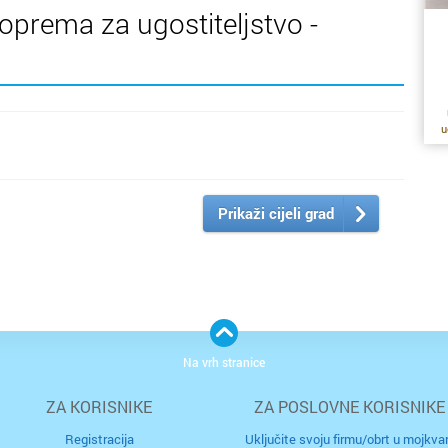
oprema za ugostiteljstvo -
u
P
Prikaži cijeli grad
st
pl
ku
Na vrh stranice
h
ZA KORISNIKE
ZA POSLOVNE KORISNIKE
ba
je
Registracija
Uključite svoju firmu/obrt u mojkvar
i