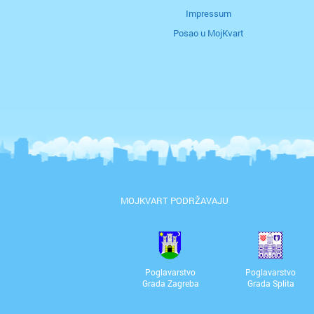
Impressum
Posao u MojKvart
MOJKVART PODRŽAVAJU
Poglavarstvo
Poglavarstvo
Grada Zagreba
Grada Splita