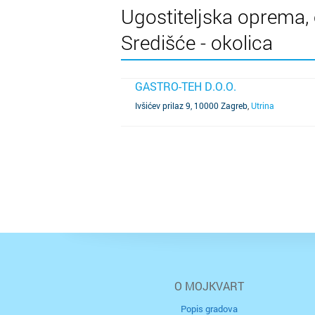
Ugostiteljska oprema, 
Središće - okolica
GASTRO-TEH D.O.O.
SAZNAJ VIŠE
Ivšićev prilaz 9, 10000 Zagreb
,
Utrina
O MOJKVART
Popis gradova