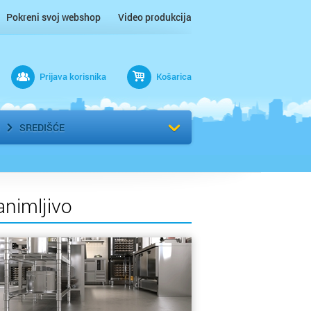
Pokreni svoj webshop
Video produkcija
Prijava korisnika
Košarica
rad
Odaberi kvart
SREDIŠĆE
animljivo