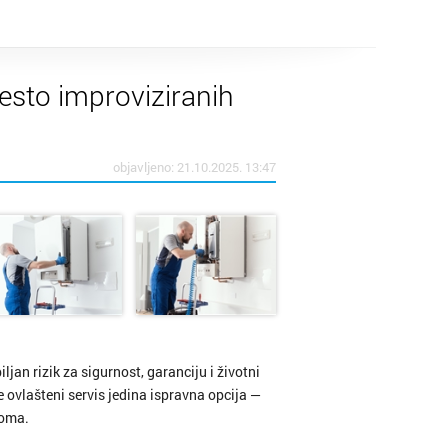
esto improviziranih
objavljeno: 21.10.2025. 13:47
ljan rizik za sigurnost, garanciju i životni
e ovlašteni servis jedina ispravna opcija —
doma.