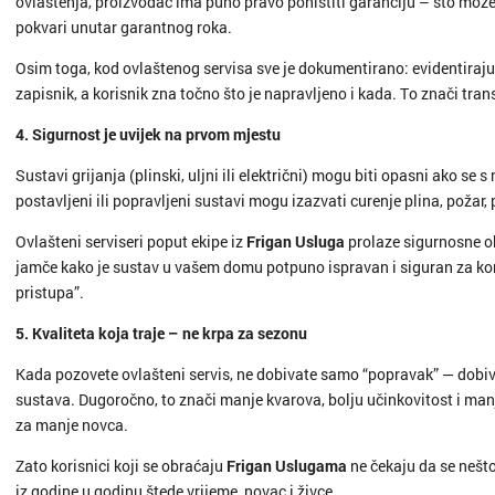
ovlaštenja, proizvođač ima puno pravo poništiti garanciju – što može
pokvari unutar garantnog roka.
Osim toga, kod ovlaštenog servisa sve je dokumentirano: evidentiraju s
zapisnik, a korisnik zna točno što je napravljeno i kada. To znači tra
4. Sigurnost je uvijek na prvom mjestu
Sustavi grijanja (plinski, uljni ili električni) mogu biti opasni ako se
postavljeni ili popravljeni sustavi mogu izazvati curenje plina, požar, 
Ovlašteni serviseri poput ekipe iz
Frigan Usluga
prolaze sigurnosne ob
jamče kako je sustav u vašem domu potpuno ispravan i siguran za ko
pristupa”.
5. Kvaliteta koja traje – ne krpa za sezonu
Kada pozovete ovlašteni servis, ne dobivate samo “popravak” — dobiv
sustava. Dugoročno, to znači manje kvarova, bolju učinkovitost i manj
za manje novca.
Zato korisnici koji se obraćaju
Frigan Uslugama
ne čekaju da se nešto
iz godine u godinu štede vrijeme, novac i živce.