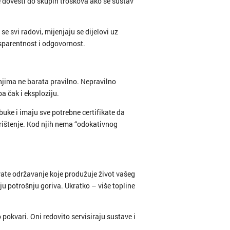
 dovesti do skupih troškova ako se sustav
e svi radovi, mijenjaju se dijelovi uz
nsparentnost i odgovornost.
 s njima ne barata pravilno. Nepravilno
pa čak i eksploziju.
uke i imaju sve potrebne certifikate da
rištenje. Kod njih nema “odokativnog
ate održavanje koje produžuje život vašeg
u potrošnju goriva. Ukratko – više topline
 pokvari. Oni redovito servisiraju sustave i