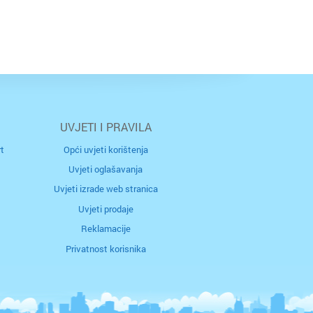
ržava
rad
UVJETI I PRAVILA
t
Opći uvjeti korištenja
Uvjeti oglašavanja
j
Uvjeti izrade web stranica
Uvjeti prodaje
Reklamacije
Privatnost korisnika
ac
ca