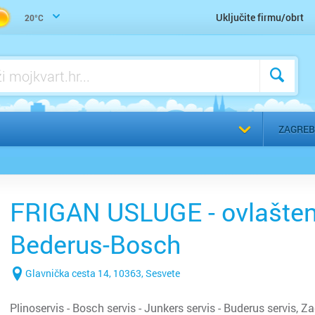
Trgovina građevinskog materijala
Uključite firmu/obrt
20°C
Voda, vodoinstalater, vodovod, kanalizacija - servis
Voda, vodoinstalater, vodovod, kanalizacija - ugradnja
a
Odaberi g
ZAGREB
FRIGAN USLUGE - ovlašteni
Bederus-Bosch
Glavnička cesta 14, 10363, Sesvete
Plinoservis - Bosch servis - Junkers servis - Buderus servis, Z