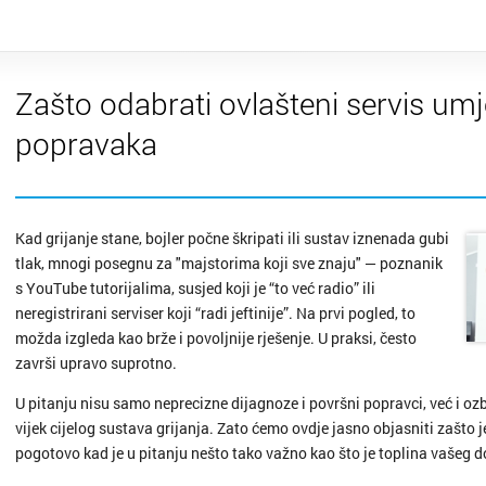
Zašto odabrati ovlašteni servis umj
popravaka
Kad grijanje stane, bojler počne škripati ili sustav iznenada gubi
tlak, mnogi posegnu za "majstorima koji sve znaju" — poznanik
s YouTube tutorijalima, susjed koji je “to već radio” ili
neregistrirani serviser koji “radi jeftinije”. Na prvi pogled, to
možda izgleda kao brže i povoljnije rješenje. U praksi, često
završi upravo suprotno.
U pitanju nisu samo neprecizne dijagnoze i površni popravci, već i ozbi
vijek cijelog sustava grijanja. Zato ćemo ovdje jasno objasniti zašto j
pogotovo kad je u pitanju nešto tako važno kao što je toplina vašeg 