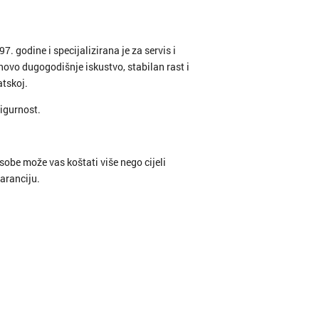
7. godine i specijalizirana je za servis i
ihovo dugogodišnje iskustvo, stabilan rast i
atskoj.
igurnost.
obe može vas koštati više nego cijeli
garanciju.