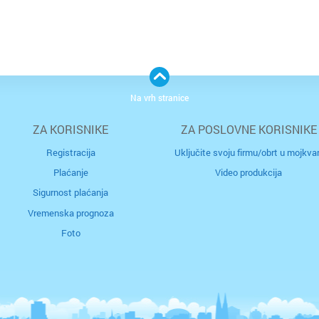
Na vrh stranice
Cijela d
Cijeli g
ZA KORISNIKE
ZA POSLOVNE KORISNIKE
Osijek
Blato
Registracija
Uključite svoju firmu/obrt u mojkvar
Plaćanje
Video produkcija
Rijeka
Boronga
Sigurnost plaćanja
Split
Borovje
Vremenska prognoza
Foto
Zagreb
Botinec
Bakar
Brestje
Benkov
Brezovi