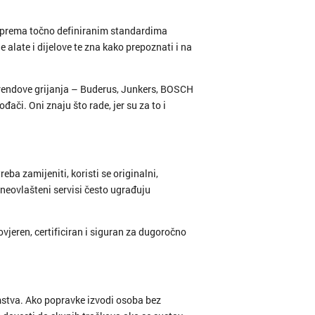
di prema točno definiranim standardima
 alate i dijelove te zna kako prepoznati i na
brendove grijanja – Buderus, Junkers, BOSCH
ači. Oni znaju što rade, jer su za to i
ba zamijeniti, koristi se originalni,
neovlašteni servisi često ugrađuju
ovjeren, certificiran i siguran za dugoročno
mstva. Ako popravke izvodi osoba bez