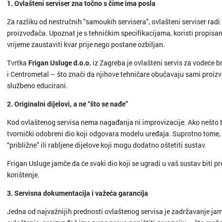
1. Ovlašteni serviser zna točno s čime ima posla
Za razliku od nestručnih "samoukih servisera", ovlašteni serviser ra
proizvođača. Upoznat je s tehničkim specifikacijama, koristi propisane
vrijeme zaustaviti kvar prije nego postane ozbiljan.
Tvrtka
Frigan Usluge d.o.o.
iz Zagreba je ovlašteni servis za vodeće 
i Centrometal – što znači da njihove tehničare obučavaju sami proizvođ
službeno educirani.
2. Originalni dijelovi, a ne “što se nađe”
Kod ovlaštenog servisa nema nagađanja ni improvizacije. Ako nešto tre
tvornički odobreni dio koji odgovara modelu uređaja. Suprotno tome, 
“približne” ili rabljene dijelove koji mogu dodatno oštetiti sustav.
Frigan Usluge jamče da će svaki dio koji se ugradi u vaš sustav biti pr
korištenje.
3. Servisna dokumentacija i važeća garancija
Jedna od najvažnijih prednosti ovlaštenog servisa je zadržavanje ja