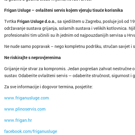
Frigan Usluge – ovlašteni servis kojem vjeruju tisuće korisnika
Tvrtka
Frigan Usluge d.o.o.
, sa sjedištem u Zagrebu, posluje još od 199
održavanje sustava grijanja, solarnih sustava i velikih kotlovnica. Nj
profesionalni tim učinili su ih jednim od najpouzdanijih servisa u Hrv
Ne nude samo popravak – nego kompletnu podršku, stručan savjet i s
Ne riskirajte s neprovjerenima
Grijanje nije stvar za kompromis. Jedan pogrešan zahvat nestručne os
sustav. Odaberite ovlašteni servis — odaberite stručnost, sigurnost i 
Za sve informacije i dogovor termina, posjetite:
www.friganusluge.com
www.plinoservis.com
www.frigan.hr
facebook.com/friganusluge