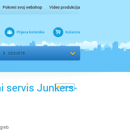
Pokreni svoj webshop
Video produkcija
Prijava korisnika
Košarica
rad
Odaberi kvart
SESVETE
 servis Junkers-
OCIJENI
agreb