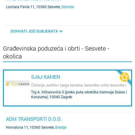
Lončara Pavla 11, 10360 Sesvete
,
Sesvete
DOHVATI JOŠ SUBJEKATA
Građevinska poduzeća i obrti - Sesvete -
okolica
SJAJ KAMEN
Čišćenje, zaštita i njega kamena, keramike, cotta teracotta i
gnajsa
Trg A. Mihanovića 3 (preko puta okretišta tramvaja Dubec i
Konzuma), 10040 Zagreb
,
Dubec
ADM TRANSPORTI D.O.O.
Horvatova 11, 10360 Sesvete
,
Brestje