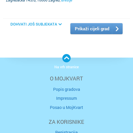
Zagrebačka 145/b, 10000 Zagreb
,
Brestje
DOHVATI JOŠ SUBJEKATA
Prikaži cijeli grad
Na vrh stranice
O MOJKVART
Popis gradova
Impressum
Posao u MojKvart
ZA KORISNIKE
Registracija