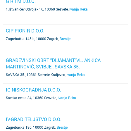
G R I M D.O.O.
1.Ištvanićev Odvojak 16, 10360 Sesvete
,
Ivanja Reka
GIP PIONIR D.O.O.
Zagrebačka 145 b, 10000 Zagreb
,
Brestje
GRAĐEVINSKI OBRT "DIJAMANT"VL. ANKICA
MARTINOVIĆ, SVIBJE , SAVSKA 35.
SAVSKA 35., 10361 Sesvete Kraljevec
,
Ivanja Reka
IG NISKOGRADNJA D.O.O.
Savska cesta 84, 10360 Sesvete
,
Ivanja Reka
IV-GRADITELJSTVO D.O.O.
Zagrebačka 190, 10000 Zagreb
,
Brestje