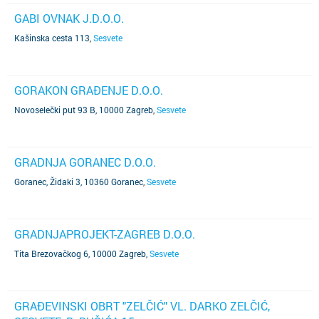
GABI OVNAK J.D.O.O.
Kašinska cesta 113
,
Sesvete
GORAKON GRAĐENJE D.O.O.
Novoselečki put 93 B, 10000 Zagreb
,
Sesvete
GRADNJA GORANEC D.O.O.
Goranec, Židaki 3, 10360 Goranec
,
Sesvete
GRADNJAPROJEKT-ZAGREB D.O.O.
Tita Brezovačkog 6, 10000 Zagreb
,
Sesvete
GRAĐEVINSKI OBRT "ZELČIĆ" VL. DARKO ZELČIĆ,