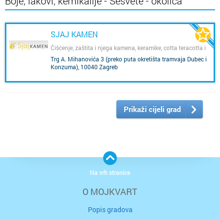
Boje, lakovi, kemikalije - Sesvete - okolica
SJAJ KAMEN
Čišćenje, zaštita i njega kamena, keramike, cotta teracotta i
gnajsa
Trg A. Mihanovića 3 (preko puta okretišta tramvaja Dubec i
Konzuma), 10040 Zagreb
,
Dubec
Prikaži cijeli grad
Na vrh stranice
O MOJKVART
Popis gradova