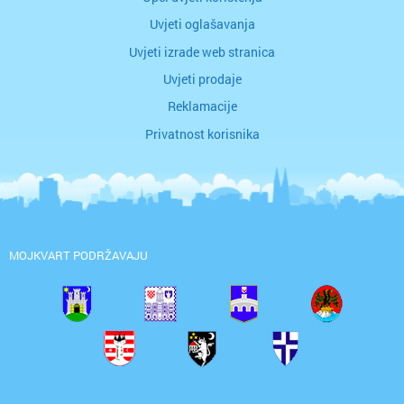
Uvjeti oglašavanja
Uvjeti izrade web stranica
Uvjeti prodaje
Reklamacije
Privatnost korisnika
MOJKVART PODRŽAVAJU