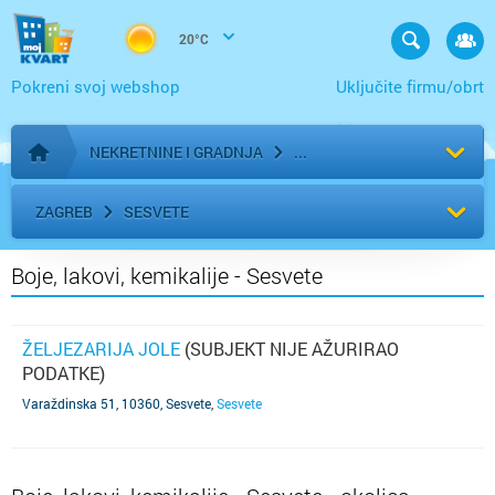
20°C
Pokreni svoj webshop
Uključite firmu/obrt
NEKRETNINE I GRADNJA
Početna stranica
ZAGREB
SESVETE
Boje, lakovi, kemikalije - Sesvete
ŽELJEZARIJA JOLE
(SUBJEKT NIJE AŽURIRAO
PODATKE)
Varaždinska 51, 10360, Sesvete
,
Sesvete