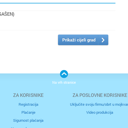
GAŠEN)
Prikaži cijeli grad
Na vrh stranice
ZA KORISNIKE
ZA POSLOVNE KORISNIKE
Registracija
Uključite svoju firmu/obrt u mojkvar
Plaćanje
Video produkcija
Sigurnost plaćanja