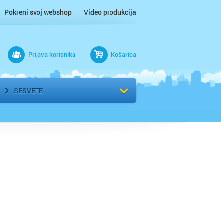
Pokreni svoj webshop
Video produkcija
Prijava korisnika
Košarica
rad
Odaberi kvart
SESVETE