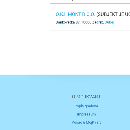
O.K.I. MONT D.O.O.
(SUBJEKT JE U
SAZNAJ VIŠE
Dankovečka 87, 10000 Zagreb
,
Dubec
O MOJKVART
Popis gradova
Impressum
Posao u MojKvart