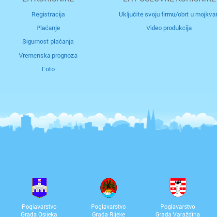
Registracija
Uključite svoju firmu/obrt u mojkvar
Plaćanje
Video produkcija
Sigurnost plaćanja
Vremenska prognoza
Foto
Poglavarstvo
Poglavarstvo
Poglavarstvo
Grada Osijeka
Grada Rijeke
Grada Varaždina