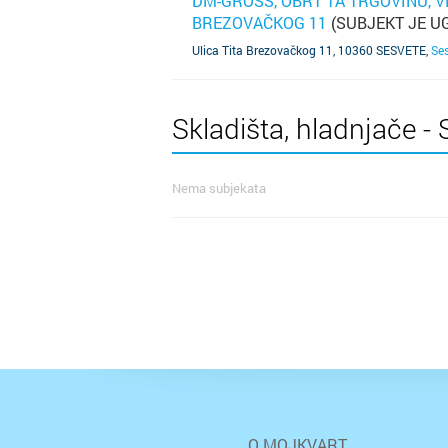
DM-GROSS, OBRT TA TRGOVINU, VL
BREZOVAČKOG 11
(SUBJEKT JE U
SAZNAJ VIŠE
Ulica Tita Brezovačkog 11, 10360 SESVETE
,
Se
Skladišta, hladnjače - 
Nema subjekata
O MOJKVART