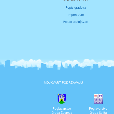
Popis gradova
Impressum
Posao u MojKvart
MOJKVART PODRŽAVAJU
Poglavarstvo
Poglavarstvo
Grada Zagreba
Grada Splita