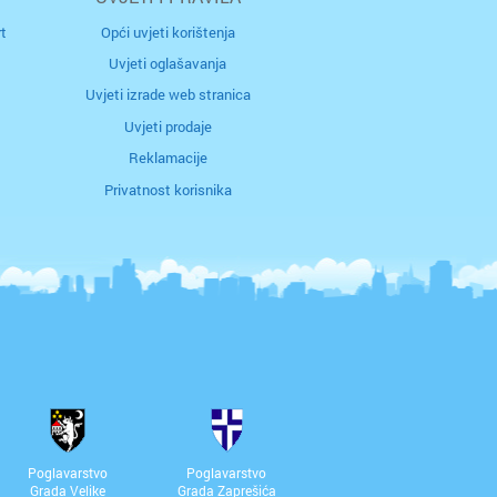
t
Opći uvjeti korištenja
Uvjeti oglašavanja
Uvjeti izrade web stranica
Uvjeti prodaje
Reklamacije
Privatnost korisnika
Poglavarstvo
Poglavarstvo
Grada Velike
Grada Zaprešića