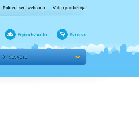
Pokreni svoj webshop
Video produkcija
Prijava korisnika
Košarica
rad
Odaberi kvart
SESVETE