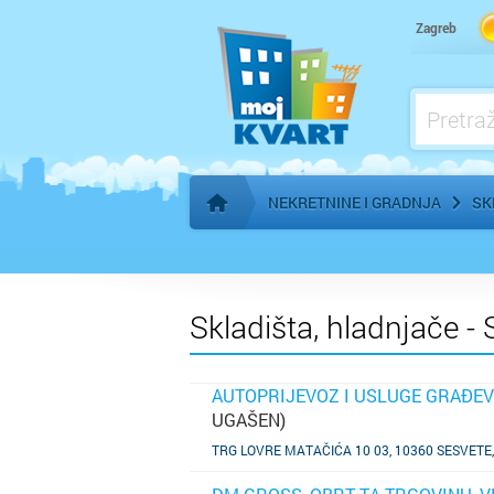
Kamen, Mramor, Klesar, Restaurator
Zagreb
Krovopokrivački radovi
Kupaonice, Keramika, Sanitarije - prodaja
Kupaonice, Keramika, Sanitarije - ugradnj
NEKRETNINE I GRADNJA
SK
Početna stranica
Skladišta, hladnjače -
AUTOPRIJEVOZ I USLUGE GRAĐEV
UGAŠEN)
SAZNAJ VIŠE
TRG LOVRE MATAČIĆA 10 03, 10360 SESVETE