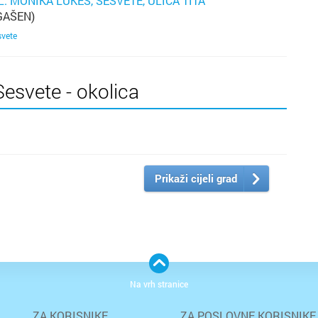
. MONIKA LUKES, SESVETE, ULICA TITA
GAŠEN)
svete
Sesvete - okolica
Prikaži cijeli grad
Na vrh stranice
ZA KORISNIKE
ZA POSLOVNE KORISNIKE