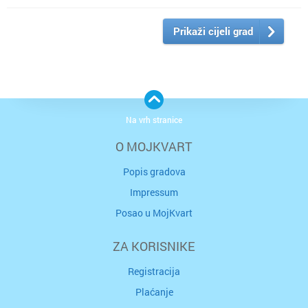
Prikaži cijeli grad
Na vrh stranice
O MOJKVART
Popis gradova
Impressum
Posao u MojKvart
ZA KORISNIKE
Registracija
Plaćanje