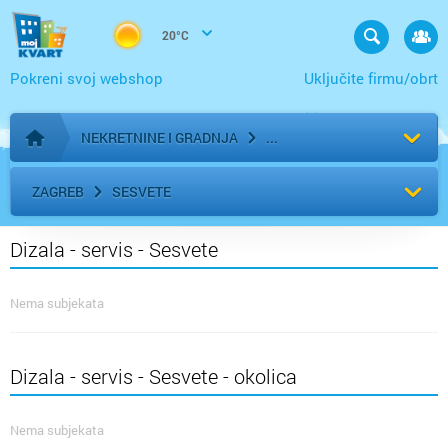
20°C
Pokreni svoj webshop
Uključite firmu/obrt
NEKRETNINE I GRADNJA
Početna stranica
ZAGREB
SESVETE
Dizala - servis - Sesvete
Nema subjekata
Dizala - servis - Sesvete - okolica
Nema subjekata