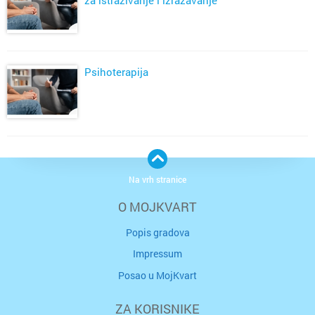
za istraživanje i izražavanje
Psihoterapija
Na vrh stranice
O MOJKVART
Popis gradova
Impressum
Posao u MojKvart
ZA KORISNIKE