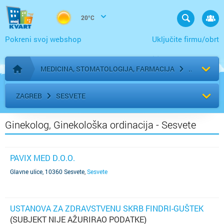
20°C
Pokreni svoj webshop
Uključite firmu/obrt
MEDICINA, STOMATOLOGIJA, FARMACIJA
Početna stranica
ZAGREB
SESVETE
Ginekolog, Ginekološka ordinacija - Sesvete
PAVIX MED D.O.O.
Glavne ulice, 10360 Sesvete
,
Sesvete
USTANOVA ZA ZDRAVSTVENU SKRB FINDRI-GUŠTEK
(SUBJEKT NIJE AŽURIRAO PODATKE)