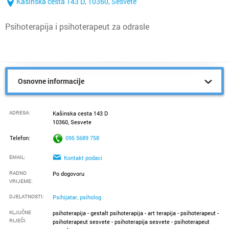
Kašinska cesta 143 D, 10360, Sesvete
Psihoterapija i psihoterapeut za odrasle
Osnovne informacije
ADRESA:
Kašinska cesta 143 D
10360, Sesvete
Telefon:
095 5689 758
EMAIL:
Kontakt podaci
RADNO
Po dogovoru
VRIJEME
:
DJELATNOSTI:
Psihijatar, psiholog
KLJUČNE
psihoterapija - gestalt psihoterapija - art terapija - psihoterapeut -
RIJEČI:
psihoterapeut sesvete - psihoterapija sesvete - psihoterapeut