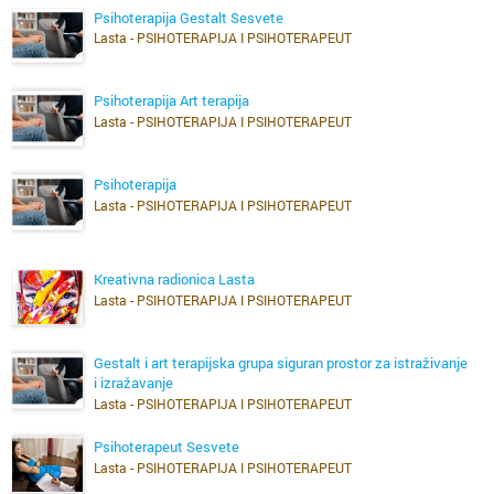
Psihoterapija Gestalt Sesvete
Lasta - PSIHOTERAPIJA I PSIHOTERAPEUT
Psihoterapija Art terapija
Lasta - PSIHOTERAPIJA I PSIHOTERAPEUT
Psihoterapija
Lasta - PSIHOTERAPIJA I PSIHOTERAPEUT
Dobrodošli na stranicu LASTA SAVJETOVANJE!
Kreativna radionica Lasta
Lasta - PSIHOTERAPIJA I PSIHOTERAPEUT
Sjedište nam je u Sesvetama, a neke od naših usluga su:
gestalt psihoterapija
Gestalt i art terapijska grupa siguran prostor za istraživanje
i izražavanje
art terapija (likovna)
Lasta - PSIHOTERAPIJA I PSIHOTERAPEUT
U naše iskustvo i stručnost možete imati povjerenja. Stoga nas
Psihoterapeut Sesvete
kontaktirajte za više informacija i dogovor oko termina.
Lasta - PSIHOTERAPIJA I PSIHOTERAPEUT