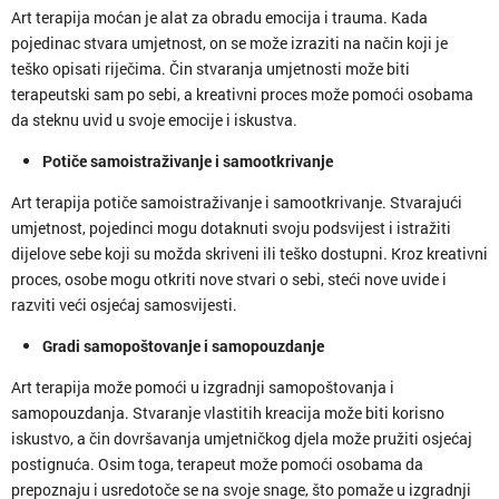
Art terapija moćan je alat za obradu emocija i trauma. Kada
pojedinac stvara umjetnost, on se može izraziti na način koji je
teško opisati riječima. Čin stvaranja umjetnosti može biti
terapeutski sam po sebi, a kreativni proces može pomoći osobama
da steknu uvid u svoje emocije i iskustva.
Potiče samoistraživanje i samootkrivanje
Art terapija potiče samoistraživanje i samootkrivanje. Stvarajući
umjetnost, pojedinci mogu dotaknuti svoju podsvijest i istražiti
dijelove sebe koji su možda skriveni ili teško dostupni. Kroz kreativni
proces, osobe mogu otkriti nove stvari o sebi, steći nove uvide i
razviti veći osjećaj samosvijesti.
Gradi samopoštovanje i samopouzdanje
Art terapija može pomoći u izgradnji samopoštovanja i
samopouzdanja. Stvaranje vlastitih kreacija može biti korisno
iskustvo, a čin dovršavanja umjetničkog djela može pružiti osjećaj
postignuća. Osim toga, terapeut može pomoći osobama da
prepoznaju i usredotoče se na svoje snage, što pomaže u izgradnji