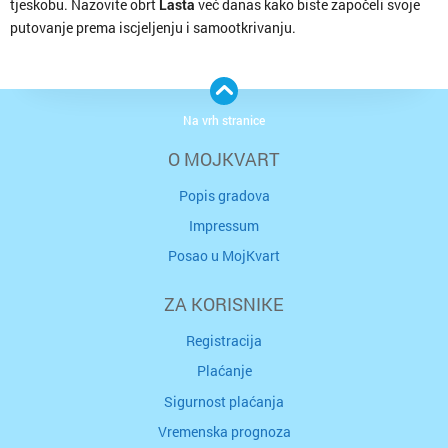
tjeskobu. Nazovite obrt
Lasta
već danas kako biste započeli svoje
putovanje prema iscjeljenju i samootkrivanju.
Na vrh stranice
O MOJKVART
Popis gradova
Impressum
Posao u MojKvart
ZA KORISNIKE
Registracija
Plaćanje
Sigurnost plaćanja
Vremenska prognoza