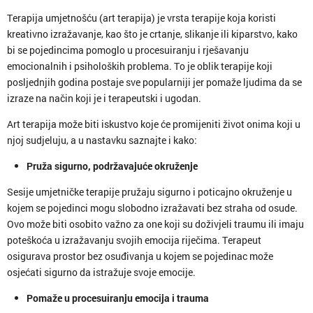
Terapija umjetnošću (art terapija) je vrsta terapije koja koristi
kreativno izražavanje, kao što je crtanje, slikanje ili kiparstvo, kako
bi se pojedincima pomoglo u procesuiranju i rješavanju
emocionalnih i psiholoških problema. To je oblik terapije koji
posljednjih godina postaje sve popularniji jer pomaže ljudima da se
izraze na način koji je i terapeutski i ugodan.
Art terapija može biti iskustvo koje će promijeniti život onima koji u
njoj sudjeluju, a u nastavku saznajte i kako:
Pruža sigurno, podržavajuće okruženje
Sesije umjetničke terapije pružaju sigurno i poticajno okruženje u
kojem se pojedinci mogu slobodno izražavati bez straha od osude.
Ovo može biti osobito važno za one koji su doživjeli traumu ili imaju
poteškoća u izražavanju svojih emocija riječima. Terapeut
osigurava prostor bez osuđivanja u kojem se pojedinac može
osjećati sigurno da istražuje svoje emocije.
Pomaže u procesuiranju emocija i trauma