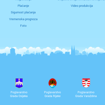
Plaćanje
Video produkcija
Sigurnost plaćanja
Vremenska prognoza
Foto
Poglavarstvo
Poglavarstvo
Poglavarstvo
Grada Osijeka
Grada Rijeke
Grada Varaždina