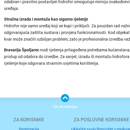
odabran i pravilno postavljen hidrofor omogućuje mirniju svakodnevicu,
uređaja.
Stručna izrada i montaža kao sigurno rješenje
Hidrofor nije samo uređaj koji se kupi i priključi. Za pouzdan rad važn
odgovarajuća zaštita sustava i provjera funkcionalnosti. Kod objekata
kvar može značiti ozbiljan problem, zato je profesionalna izvedba va
Bravarija Špoljarec
nudi rješenja prilagođena potrebama kućanstava,
pristup od odabira do izvedbe. Za savjet, izradu ili montažu hidrofora
rješenje koje odgovara stvarnim uvjetima korištenja.
Na vrh stranice
ZA KORISNIKE
ZA POSLOVNE KORISNIKE
Registracija
Uključite svoju firmu/obrt u mojkvar