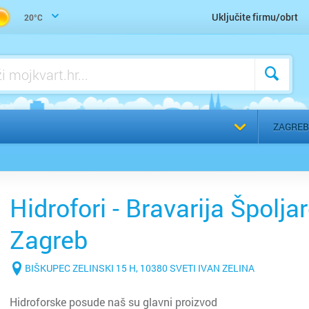
Trgovina građevinskog materijala
Uključite firmu/obrt
20°C
Voda, vodoinstalater, vodovod, kanalizacija - servis
Voda, vodoinstalater, vodovod, kanalizacija - ugradnja
a
Odaberi g
ZAGREB
Hidrofori - Bravarija Špoljar
Zagreb
BIŠKUPEC ZELINSKI 15 H, 10380 SVETI IVAN ZELINA
Hidroforske posude naš su glavni proizvod