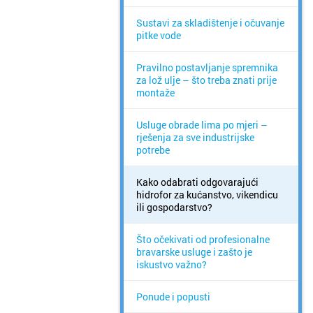
Sustavi za skladištenje i očuvanje
pitke vode
Pravilno postavljanje spremnika
za lož ulje – što treba znati prije
montaže
Usluge obrade lima po mjeri –
rješenja za sve industrijske
potrebe
Kako odabrati odgovarajući
hidrofor za kućanstvo, vikendicu
ili gospodarstvo?
Što očekivati od profesionalne
bravarske usluge i zašto je
iskustvo važno?
Ponude i popusti