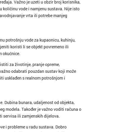
eđaja. Važno je uzeti u obzir broj korisnika,
u količinu vode i namjenu sustava. Nije isto
 navodnjavanje vrta ili potrebe manjeg
vnu potrošnju vode za kupaonicu, kuhinju,
eniti koristi li se objekt povremeno ili
em okućnice.
titi za životinje, pranje opreme,
 važno odabrati pouzdan sustav koji može
biti usklađen s realnom potrošnjom i
ije. Dubina bunara, udaljenost od objekta,
ćeg modela. Također je važno voditi računa o
i servisa ili zamjenskih dijelova.
ove i probleme u radu sustava. Dobro