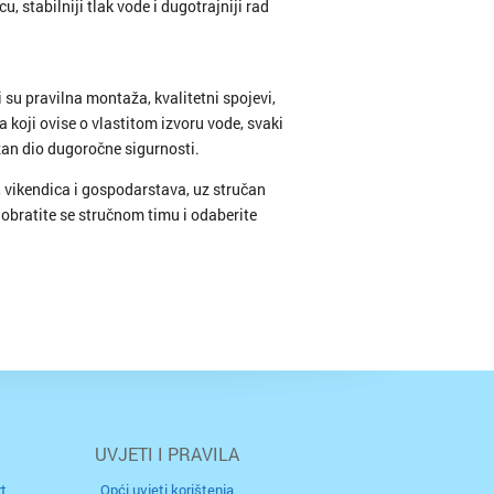
 stabilniji tlak vode i dugotrajniji rad
i su pravilna montaža, kvalitetni spojevi,
 koji ovise o vlastitom izvoru vode, svaki
žan dio dugoročne sigurnosti.
 vikendica i gospodarstava, uz stručan
 obratite se stručnom timu i odaberite
UVJETI I PRAVILA
t
Opći uvjeti korištenja