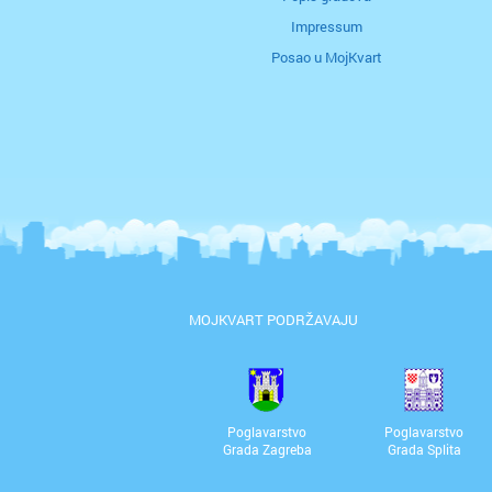
Impressum
Posao u MojKvart
MOJKVART PODRŽAVAJU
Poglavarstvo
Poglavarstvo
Grada Zagreba
Grada Splita