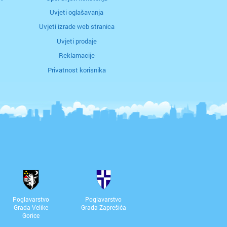
Uvjeti oglašavanja
Uvjeti izrade web stranica
Uvjeti prodaje
Reklamacije
Privatnost korisnika
Poglavarstvo
Poglavarstvo
Grada Velike
Grada Zaprešića
Gorice