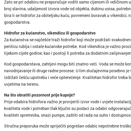
Zato se pri odabiru ne preporučuje voditi samo cijenom ili veličinom ur
broj slavina, udaljenost izvora vode od objekta, dubinu usisa, potrebn
bira li se hidrofor za obiteljsku kuću, povremeni boravak u vikendici,
gospodarstva.
Hidrofor za kućanstvo, vikendicu ili gospodarstvo
Za kućanstva se najčešće traži hidrofor koji može podržati svakodne
perilicu rublja i ostale kućanske potrebe. Kod vikendica je važno procij
tijekom cijele godine, kao i postoji li potreba za dodatnim zalijevanj
Kod gospodarstava, zahtjevi mogu biti znatno veći. Voda se može koris
navodnjavanje ili druge radne procese. U tim slučajevima posebno je
izdržati češću upotrebu i veće opterećenje. Kvalitetan hidrofor treba 
uvjetima na terenu.
Na što obratiti pozornost prije kupnje?
Prije odabira hidrofora važno je provjeriti izvor vode i uvjete instalac
kvaliteta vode i potreban tlak ključni su podaci za odabir odgovaraju
kvaliteti spremnika, snazi pumpe, zaštiti od rada na suho i dostupnost
Stručna preporuka može spriječiti pogrešan odabir, nepotrebne trošk