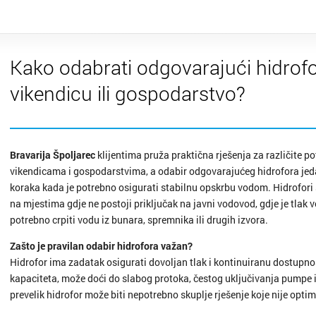
Kako odabrati odgovarajući hidrofo
vikendicu ili gospodarstvo?
Bravarija Špoljarec
klijentima pruža praktična rješenja za različite p
vikendicama i gospodarstvima, a odabir odgovarajućeg hidrofora jed
koraka kada je potrebno osigurati stabilnu opskrbu vodom. Hidrofori 
na mjestima gdje ne postoji priključak na javni vodovod, gdje je tlak vo
potrebno crpiti vodu iz bunara, spremnika ili drugih izvora.
Zašto je pravilan odabir hidrofora važan?
Hidrofor ima zadatak osigurati dovoljan tlak i kontinuiranu dostupno
kapaciteta, može doći do slabog protoka, čestog uključivanja pumpe i
prevelik hidrofor može biti nepotrebno skuplje rješenje koje nije opti