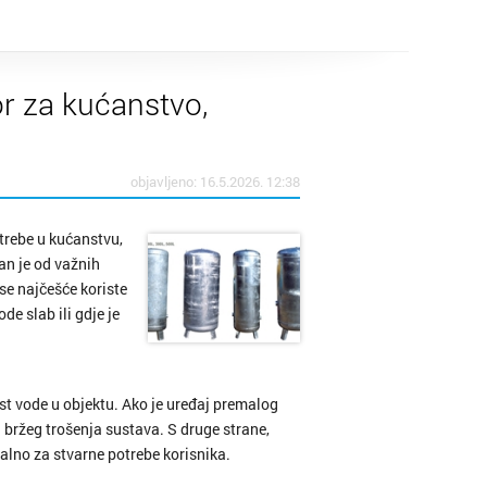
r za kućanstvo,
objavljeno: 16.5.2026. 12:38
otrebe u kućanstvu,
an je od važnih
se najčešće koriste
de slab ili gdje je
st vode u objektu. Ako je uređaj premalog
 bržeg trošenja sustava. S druge strane,
malno za stvarne potrebe korisnika.