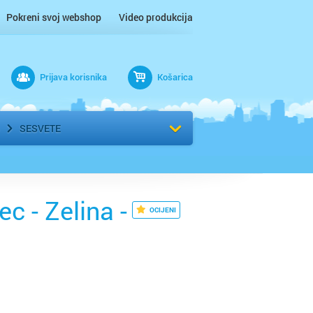
Pokreni svoj webshop
Video produkcija
Prijava korisnika
Košarica
rad
Odaberi kvart
SESVETE
ec - Zelina -
OCIJENI