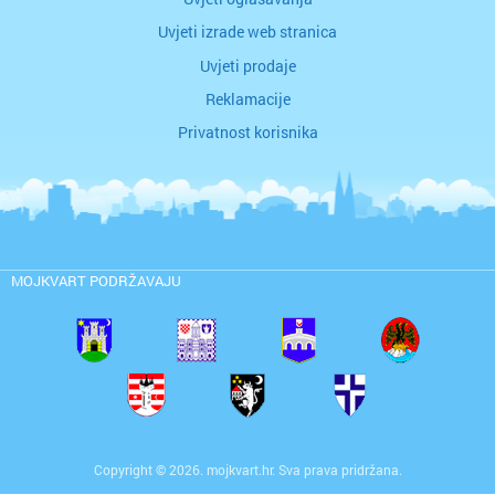
Uvjeti izrade web stranica
Uvjeti prodaje
Reklamacije
Privatnost korisnika
MOJKVART PODRŽAVAJU
Copyright © 2026. mojkvart.hr. Sva prava pridržana.