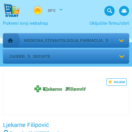
20°C
Pokreni svoj webshop
Uključite firmu/obrt
MEDICINA, STOMATOLOGIJA, FARMACIJA
Početna stranica
ZAGREB
SESVETE
OCIJENI
Ljekarne Filipović