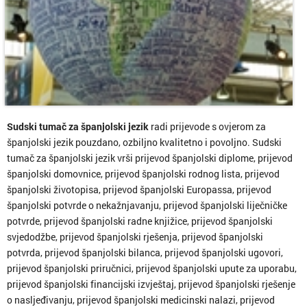
Sudski tumač za španjolski jezik
radi prijevode s ovjerom za
španjolski jezik pouzdano, ozbiljno kvalitetno i povoljno. Sudski
tumač za španjolski jezik vrši prijevod španjolski diplome, prijevod
španjolski domovnice, prijevod španjolski rodnog lista, prijevod
španjolski životopisa, prijevod španjolski Europassa, prijevod
španjolski potvrde o nekažnjavanju, prijevod španjolski liječničke
potvrde, prijevod španjolski radne knjižice, prijevod španjolski
svjedodžbe, prijevod španjolski rješenja, prijevod španjolski
potvrda, prijevod španjolski bilanca, prijevod španjolski ugovori,
prijevod španjolski priručnici, prijevod španjolski upute za uporabu,
prijevod španjolski financijski izvještaj, prijevod španjolski rješenje
o nasljeđivanju, prijevod španjolski medicinski nalazi, prijevod