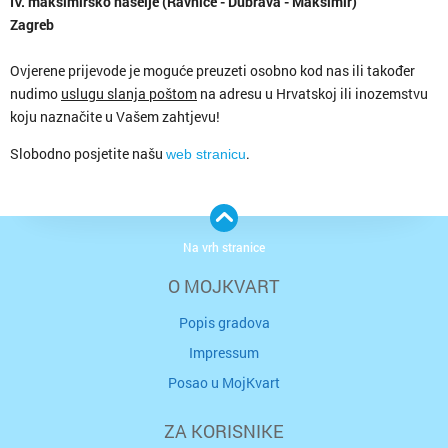
IV. maksimirsko naselje (Ravnice - Dubrava - Maksimir)
Zagreb
Ovjerene prijevode je moguće preuzeti osobno kod nas ili također
nudimo
uslugu slanja poštom
na adresu u Hrvatskoj ili inozemstvu
koju naznačite u Vašem zahtjevu!
Slobodno posjetite našu
.
web stranicu
Na vrh stranice
O MOJKVART
Popis gradova
Impressum
Posao u MojKvart
ZA KORISNIKE