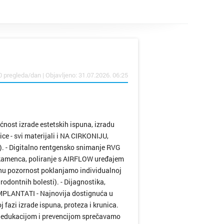
0 pregleda/dan | Objavljeno: 31.07.2026. 06:25
ost izrade estetskih ispuna, izradu
ce - svi materijali i NA CIRKONIJU,
e). - Digitalno rentgensko snimanje RVG
e kamenca, poliranje s AIRFLOW uređajem
ebnu pozornost poklanjamo individualnoj
rodontnih bolesti). - Dijagnostika,
IMPLANTATI - Najnovija dostignuća u
j fazi izrade ispuna, proteza i krunica.
 edukacijom i prevencijom sprečavamo