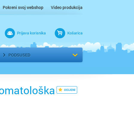
Pokreni svoj webshop
Video produkcija
Prijava korisnika
Košarica
rad
Odaberi kvart
PODSUSED
stomatološka
OCIJENI