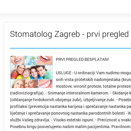
Stomatolog Zagreb - prvi pregled
PRVI PREGLED BESPLATAN!
USLUGE - U ordinaciji Vam nudimo mogućn
svih vrsta protetskih nadomjestaka (kruni
mostove, wironit proteze, totalne protez
(radioviziografija). - Snimanje interoralnom kamerom. - Skidanj
(otklanjanje tvrdokornih obojenja zubi), izbjeljivanje zubi. - Pos
profilaksi (prevencija nastanka karijesa i sprečavanje nastanka pa
liječenje i sprečavanje ponovnog nastanka parodontnih bolesti - 
službi Vašeg zdravlja. - Visoko estetski ispuni. - Preciznost u svako
Posebnu brigu posvećujemo našim malim pacijentima. Pravilnom