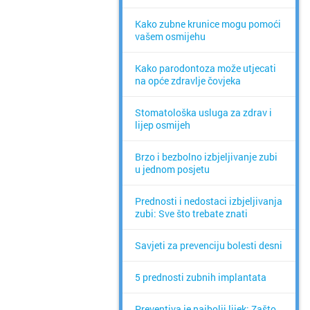
Kako zubne krunice mogu pomoći
vašem osmijehu
Kako parodontoza može utjecati
na opće zdravlje čovjeka
Stomatološka usluga za zdrav i
lijep osmijeh
Brzo i bezbolno izbjeljivanje zubi
u jednom posjetu
Prednosti i nedostaci izbjeljivanja
zubi: Sve što trebate znati
Savjeti za prevenciju bolesti desni
5 prednosti zubnih implantata
Preventiva je najbolji lijek: Zašto