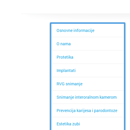
Osnovne informacije
O nama
Protetika
Implantati
RVG snimanje
Snimanje interoralnom kamerom
Prevencija karijesa i parodontoze
Estetika zubi