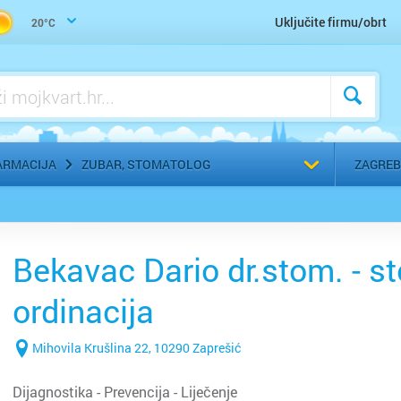
Uho-grlo-nos, Otorinolaringolog
Uključite firmu/obrt
20°C
Urologija
Zaštitna, radna, medicinska odjeća
Zubar, Stomatolog
Odaberi g
ARMACIJA
ZUBAR, STOMATOLOG
ZAGREB
Bekavac Dario dr.stom. - 
ordinacija
Mihovila Krušlina 22, 10290 Zaprešić
Dijagnostika - Prevencija - Liječenje