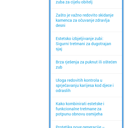
zuba za cijelu obitelj
Zašto je važno redovito skidanje
kamenca za očuvanje zdravlja
desni
Estetsko izbjeljivanje zubi:
Sigurni tretmani za dugotrajan
sjaj
Brza rješenja za puknut ili oštećen
zub
Uloga redovitih kontrola u
sprječavanju karijesa kod djece i
odraslih
Kako kombinirati estetske i
funkcionalne tretmane za
potpunu obnovu osmijeha
Protetika nove generacije –