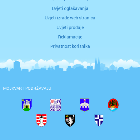
Uvjeti oglašavanja
Uvjeti izrade web stranica
Uvjeti prodaje
Reklamacije
Privatnost korisnika
MOJKVART PODRŽAVAJU