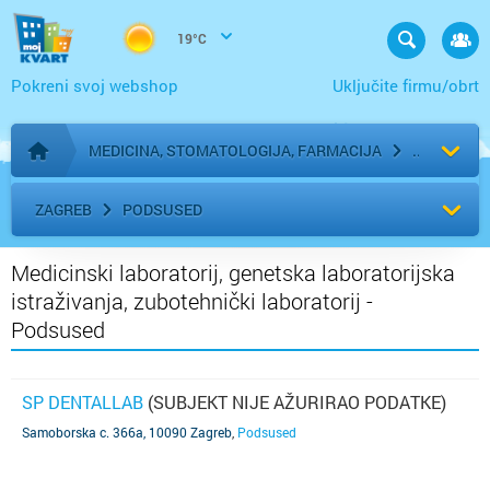
19°C
Pokreni svoj webshop
Uključite firmu/obrt
MEDICINA, STOMATOLOGIJA, FARMACIJA
Početna stranica
ZAGREB
PODSUSED
Medicinski laboratorij, genetska laboratorijska
istraživanja, zubotehnički laboratorij -
Podsused
SP DENTALLAB
(SUBJEKT NIJE AŽURIRAO PODATKE)
Samoborska c. 366a, 10090 Zagreb
,
Podsused