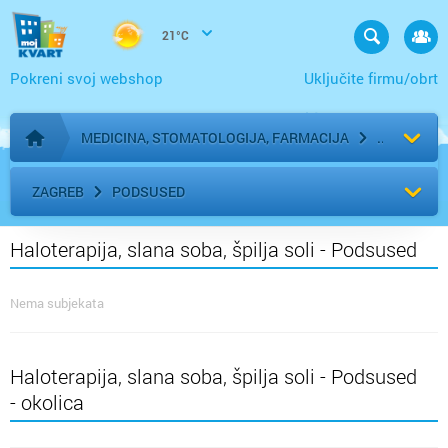
21°C
Pokreni svoj webshop
Uključite firmu/obrt
MEDICINA, STOMATOLOGIJA, FARMACIJA
Početna stranica
ZAGREB
PODSUSED
Haloterapija, slana soba, špilja soli - Podsused
Nema subjekata
Haloterapija, slana soba, špilja soli - Podsused
- okolica