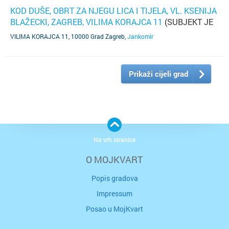
KOD DUŠE, OBRT ZA NJEGU LICA I TIJELA, VL. KSENIJA
BLAŽECKI, ZAGREB, VILIMA KORAJCA 11
(SUBJEKT JE
UGAŠEN)
VILIMA KORAJCA 11, 10000 Grad Zagreb
,
Jankomir
Prikaži cijeli grad
Na vrh stranice
O MOJKVART
Popis gradova
Impressum
Posao u MojKvart