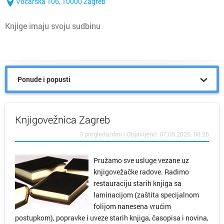
Voćarska 106, 10000 Zagreb
Knjige imaju svoju sudbinu
Ponude i popusti
Knjigovežnica Zagreb
3 pregleda/dan | Objavljeno: 07.08.2026. 08:25
Pružamo sve usluge vezane uz
knjigovežačke radove. Radimo
restauraciju starih knjiga sa
laminacijom (zaštita specijalnom
folijom nanesena vrućim
postupkom), popravke i uveze starih knjiga, časopisa i novina,